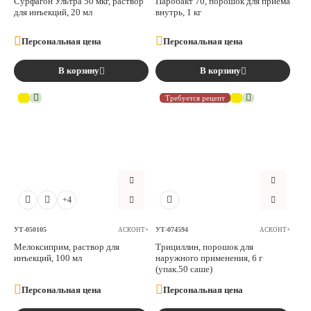
Сурфагон Ультра 50 мкг, раствор
Паробакт 70, порошок для приема
для инъекций, 20 мл
внутрь, 1 кг
Персональная цена
Персональная цена
В корзину
В корзину
Требуется рецепт
+4
УТ-050105
УТ-074594
АСКОНТ+
АСКОНТ+
Мелоксиприм, раствор для
Трициллин, порошок для
инъекций, 100 мл
наружного применения, 6 г
(упак.50 саше)
Персональная цена
Персональная цена