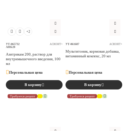
+2
УТ-065732
УТ-061687
АСКОНТ+
АСКОНТ+
АНБ28
Мультитоник, кормовая добавка,
Азитрикам 200, раствор для
витаминный комлекс, 20 мл
внутримышечного введения, 100
мл
Персональная цена
Персональная цена
В корзину
В корзину
Требуется рецепт
Требуется рецепт