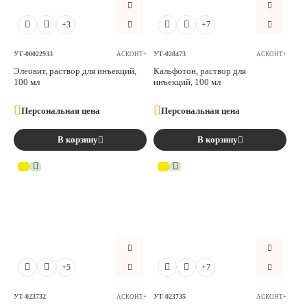
Аксессуары
+3
+7
Расходные материалы
УТ-00022933
УТ-028473
АСКОНТ+
АСКОНТ+
Элеовит, раствор для инъекций,
Кальфотон, раствор для
100 мл
инъекций, 100 мл
Шовный материал
Персональная цена
Персональная цена
Хирургические инструменты
В корзину
В корзину
+5
+7
УТ-023732
УТ-023735
АСКОНТ+
АСКОНТ+