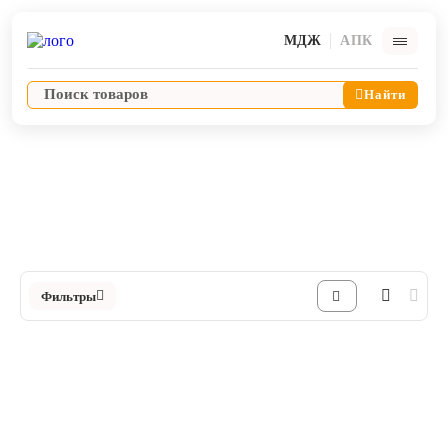
МДЖ
АПК
Найти
Комплектующие и аксессуары для ветеринарного оборудования
Аксессуары для НДА
Ветпрепараты
Каталог Аксессуары для НДА в Интернет-магазине ЯРВЕТ
Оборудование и оснащение ветеринарной клиники
Фильтры
Корма и лакомства
Дезинфекция, дератизация, дезинсекция
Косметика и гигиена