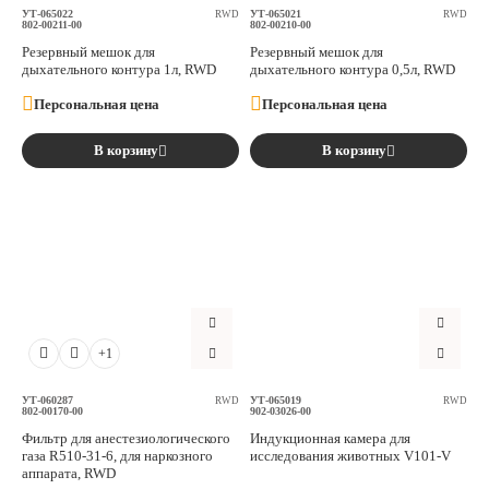
УТ-065022
УТ-065021
RWD
RWD
802-00211-00
802-00210-00
Резервный мешок для
Резервный мешок для
дыхательного контура 1л, RWD
дыхательного контура 0,5л, RWD
Персональная цена
Персональная цена
В корзину
В корзину
+1
УТ-060287
УТ-065019
RWD
RWD
802-00170-00
902-03026-00
Фильтр для анестезиологического
Индукционная камера для
газа R510-31-6, для наркозного
исследования животных V101-V
аппарата, RWD