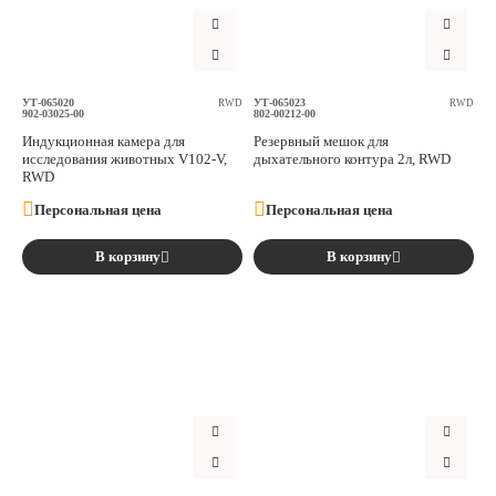
Аксессуары
Расходные материалы
УТ-065020
УТ-065023
RWD
RWD
902-03025-00
802-00212-00
Индукционная камера для
Резервный мешок для
Шовный материал
исследования животных V102-V,
дыхательного контура 2л, RWD
RWD
Хирургические инструменты
Персональная цена
Персональная цена
В корзину
В корзину