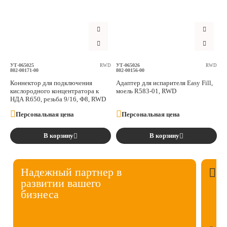
УТ-065025
УТ-065026
RWD
RWD
802-00171-00
802-00156-00
Коннектор для подключения
Адаптер для испарителя Easy Fill,
кислородного концентратора к
моель R583-01, RWD
НДА R650, резьба 9/16, Ф8, RWD
Персональная цена
Персональная цена
В корзину
В корзину
Надежный партнер в
развитии вашего
бизнеса