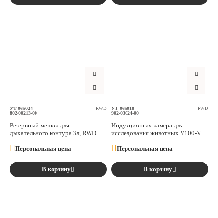
УТ-065024
УТ-065018
RWD
RWD
802-00213-00
902-03024-00
Резервный мешок для
Индукционная камера для
дыхательного контура 3л, RWD
исследования животных V100-V
Персональная цена
Персональная цена
В корзину
В корзину