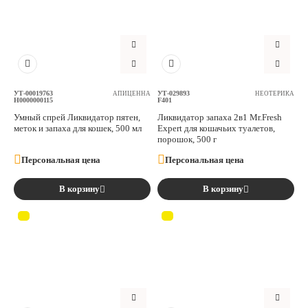
Аксессуары
Расходные материалы
Шовный материал
УТ-00019763
УТ-029893
АПИЦЕННА
НЕОТЕРИКА
Н0000000115
F401
Умный спрей Ликвидатор пятен,
Ликвидатор запаха 2в1 Mr.Fresh
Хирургические инструменты
меток и запаха для кошек, 500 мл
Expert для кошачьих туалетов,
порошок, 500 г
Персональная цена
Персональная цена
В корзину
В корзину