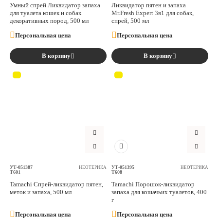
Умный спрей Ликвидатор запаха
Ликвидатoр пятен и запаха
для туалета кошек и собак
Mr.Fresh Expert 3в1 для собак,
декоративных пород, 500 мл
спрей, 500 мл
Персональная цена
Персональная цена
В корзину
В корзину
УТ-051387
УТ-051395
НЕОТЕРИКА
НЕОТЕРИКА
T601
T608
Tamachi Спрей-ликвидатор пятен,
Tamachi Порошок-ликвидатор
меток и запаха, 500 мл
запаха для кошачьих туалетов, 400
г
Персональная цена
Персональная цена