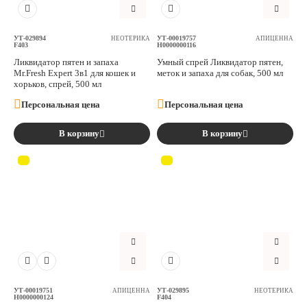
УТ-029894
УТ-00019757
НЕОТЕРИКА
АПИЦЕННА
F403
Н0000000116
Ликвидaтор пятен и запаха
Умный спрей Ликвидатор пятен,
Mr.Fresh Expert 3в1 для кошек и
меток и запаха для собак, 500 мл
хорьков, спрей, 500 мл
Персональная цена
Персональная цена
В корзину
В корзину
УТ-00019751
УТ-029895
АПИЦЕННА
НЕОТЕРИКА
Н0000000124
F404