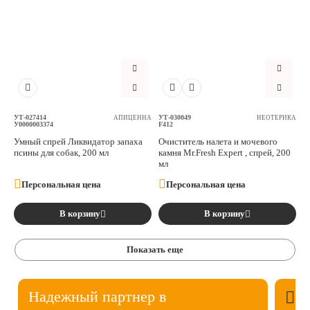
УТ-027414
УТ-030049
АПИЦЕННА
НЕОТЕРИКА
У0000003374
F412
Умный спрей Ликвидатор запаха
Очиститель налета и мочевого
псины для собак, 200 мл
камня Mr.Fresh Expert , спрей, 200
мл
Персональная цена
Персональная цена
В корзину
В корзину
Показать еще
Надежный партнер в