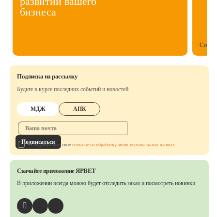
развитии вашего
бизнеса
Собст
Подписка на рассылку
Будьте в курсе последних событий и новостей
МДЖ
АПК
Подписаться
Я подтверждаю свое
согласие на обработку моих персональных данных
Скачайте приложение ЯРВЕТ
В приложении всегда можно будет отследить заказ
и посмотреть новинки