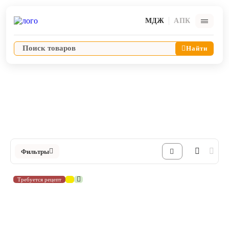
МДЖ
АПК
Найти
Антибактериальные препараты
Флорфениколы
Ветпрепараты
Каталог Флорфениколы в Интернет-магазине ЯРВЕТ
Оборудование и оснащение ветеринарной клиники
Фильтры
Корма и лакомства
Требуется рецепт
Дезинфекция, дератизация, дезинсекция
Косметика и гигиена