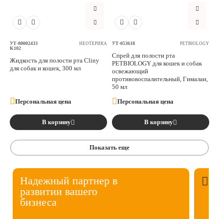
УТ-00002433
УТ-053618
НЕОТЕРИКА
PETBIOLOGY
K102
Спрей для полости рта
Жидкость для полости рта Cliny
PETBIOLOGY для кошек и собак
для собак и кошек, 300 мл
освежающий
противовоспалительный, Гималаи,
50 мл
Персональная цена
Персональная цена
В корзину
В корзину
Показать еще
Надежный партнер в
развитии вашего
бизнеса