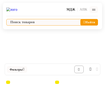
МДЖ
АПК
Найти
Средства по уходу
Средства для полости рта
Ветпрепараты
Каталог Средства для полости рта в Интернет-магазине ЯРВЕТ
Оборудование и оснащение ветеринарной клиники
Фильтры
Корма и лакомства
Дезинфекция, дератизация, дезинсекция
Косметика и гигиена