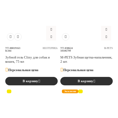
УТ-00019163
УТ-038624
НЕОТЕРИКА
M-PETS
K104
10106799
Зубной гель Cliny для собак и
M-PETS Зубная щетка-напальчник,
кошек, 75 мл
2 шт.
Персональная цена
Персональная цена
В корзину
В корзину
Эксклюзив