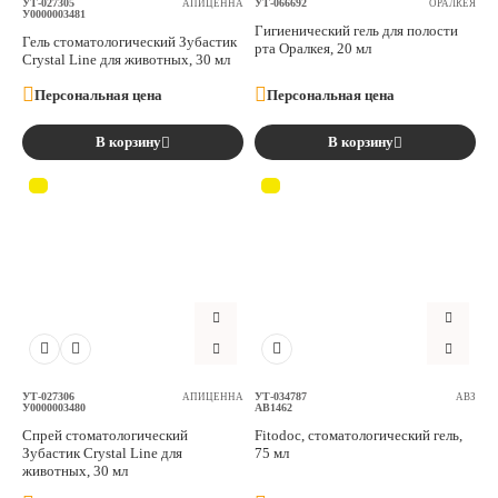
УТ-027305
УТ-066692
АПИЦЕННА
ОРАЛКЕЯ
У0000003481
Гигиенический гель для полости
Гель стоматологический Зубастик
рта Оралкея, 20 мл
Crystal Line для животных, 30 мл
Персональная цена
Персональная цена
В корзину
В корзину
УТ-027306
УТ-034787
АПИЦЕННА
АВЗ
У0000003480
AB1462
Спрей стоматологический
Fitodoc, стоматологический гель,
Зубастик Crystal Line для
75 мл
животных, 30 мл