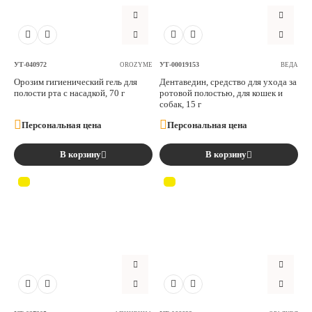
Аксессуары
Расходные материалы
УТ-040972
УТ-00019153
OROZYME
ВЕДА
Орозим гигиенический гель для
Дентаведин, средство для ухода за
Шовный материал
полости рта с насадкой, 70 г
ротовой полостью, для кошек и
собак, 15 г
Персональная цена
Персональная цена
Хирургические инструменты
В корзину
В корзину