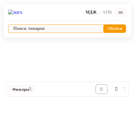
МДЖ
АПК
Найти
Диагностические расходные материалы
Тесты на инфекции для кошек
Ветпрепараты
Каталог Тесты на инфекции для кошек в Интернет-магазине ЯРВЕТ
Оборудование и оснащение ветеринарной клиники
Фильтры
Корма и лакомства
Дезинфекция, дератизация, дезинсекция
Косметика и гигиена