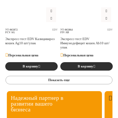
УТ-065872
УТ-065864
EDV
EDV
FCV AG
FIV AB
Экспресс-тест EDV Калицивироз
Экспресс-тест EDV
кошек Ag10 шт/упак
Иммунодефицит кошек Ab10 шт/
упак
Персональная цена
Персональная цена
В корзину
В корзину
Показать еще
Надежный партнер в
развитии вашего
бизнеса