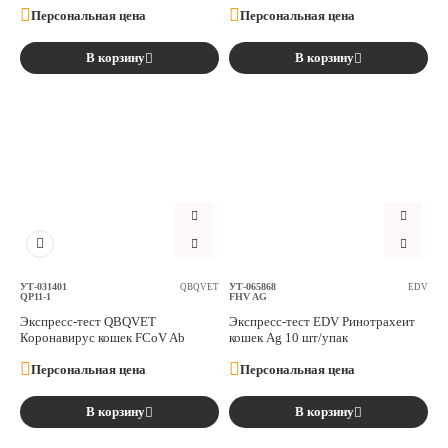
Персональная цена
Персональная цена
В корзину
В корзину
УТ-031401
УТ-065868
QBQVET
EDV
QP11-1
FHV AG
Экспресс-тест QBQVET
Экспресс-тест EDV Ринотрахеит
Коронавирус кошек FCoV Ab
кошек Ag 10 шт/упак
Персональная цена
Персональная цена
В корзину
В корзину