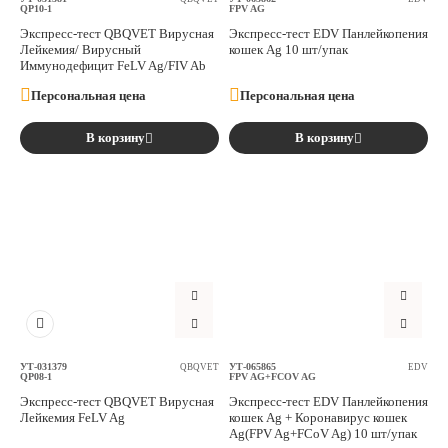
QP10-1
FPV AG
Экспресс-тест QBQVET Вирусная
Экспресс-тест EDV Панлейкопения
Лейкемия/ Вирусный
кошек Ag 10 шт/упак
Иммунодефицит FeLV Ag/FIV Ab
Персональная цена
Персональная цена
В корзину
В корзину
УТ-031379
УТ-065865
QBQVET
EDV
QP08-1
FPV AG+FCOV AG
Экспресс-тест QBQVET Вирусная
Экспресс-тест EDV Панлейкопения
Лейкемия FeLV Ag
кошек Ag + Коронавирус кошек
Ag(FPV Ag+FCoV Ag) 10 шт/упак