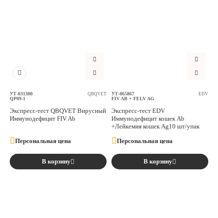
УТ-031380
УТ-065867
QBQVET
EDV
QP09-1
FIV AB + FELV AG
Экспресс-тест QBQVET Вирусный
Экспресс-тест EDV
Иммунодефицит FIV Ab
Иммунодефицит кошек Ab
+Лейкемия кошек Ag10 шт/упак
Персональная цена
Персональная цена
В корзину
В корзину