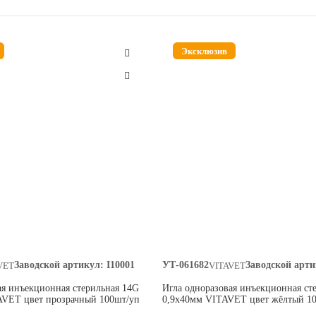
Эксклюзив
Заводской артикул:
I10001
УТ-061682
Заводской арти
VET
VITAVET
ая инъекционная стерильная 14G
Игла одноразовая инъекционная ст
AVET цвет прозрачный 100шт/уп
0,9х40мм VITAVET цвет жёлтый 1