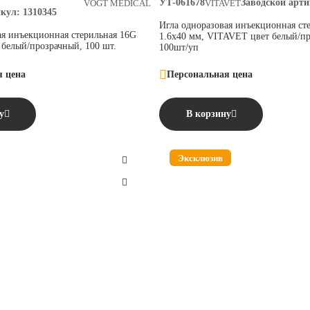
УТ-061678
Заводской арти
VOGT MEDICAL
VITAVET
икул:
1310345
Игла одноразовая инъекционная ст
ая инъекционная стерильная 16G
1.6х40 мм, VITAVET цвет белый/п
 белый/прозрачный, 100 шт.
100шт/уп
я цена
Персональная цена
у
В корзину
Эксклюзив