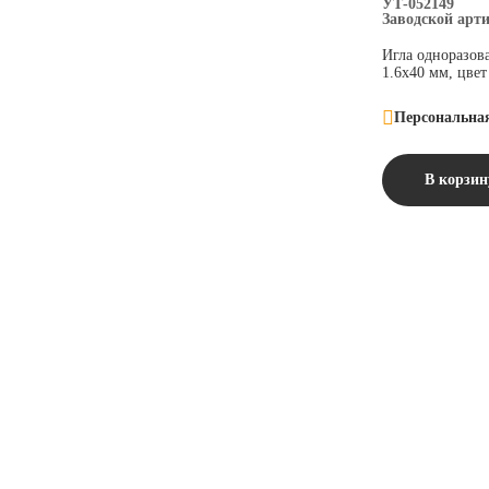
УТ-052149
Заводской арт
Игла одноразов
1.6х40 мм, цвет
Персональна
В корзин