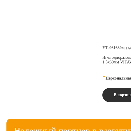
УТ-061680
VITA
Игла одноразов
1.5х30мм VITA
Персональна
В корзин
Надежный партнер в развити