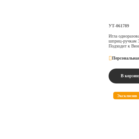
УТ-061789
Игла одноразов
шприц-ручкам 3
Подходит к Вин
Персональна
В корзин
Эксклюзив