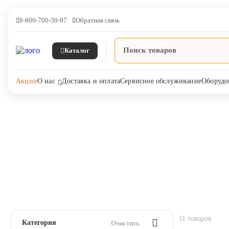
8-800-700-30-97
Обратная связь
Каталог
Акции
О нас
Доставка и оплата
Сервисное обслуживание
Оборудо
Главная
Мелкие домашние животные
Расходные материалы
Иглы инъекционные
Ветпрепараты
Каталог Иглы инъекционные одноразовые в Интернет-магазине ЯРВ
Оборудование и оснащение
ветеринарной клиники
Корма и лакомства
11 товаров
Категория
Очистить
Дезинфекция, дератизация,