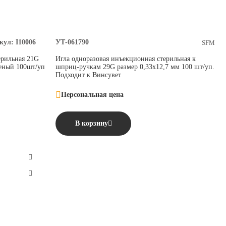
кул:
I10006
УТ-061790
SFM
ерильная 21G
Игла одноразовая инъекционная стерильная к
еный 100шт/уп
шприц-ручкам 29G размер 0,33х12,7 мм 100 шт/уп.
Подходит к Винсувет
Персональная цена
В корзину