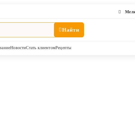
Мелк
Найти
вание
Новости
Стать клиентом
Рецепты
Иглы инъекционные одноразовые
Инъекционная терапия
 одноразовые
ЕТ