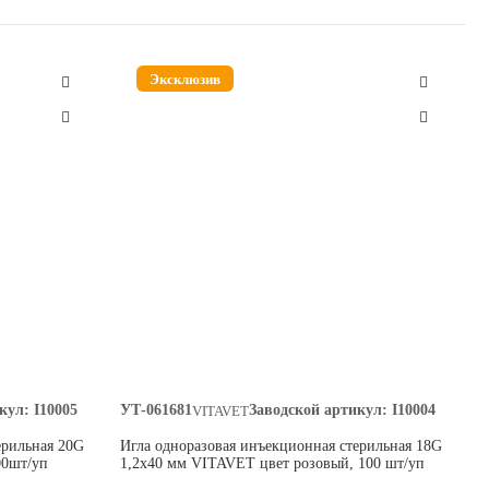
Эксклюзив
кул:
I10005
УТ-061681
Заводской артикул:
I10004
VITAVET
ерильная 20G
Игла одноразовая инъекционная стерильная 18G
00шт/уп
1,2х40 мм VITAVET цвет розовый, 100 шт/уп