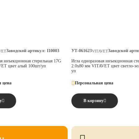
Заводской артикул:
I10003
УТ-061623
Заводской арти
VET
VITAVET
ая инъекционная стерильная 17G
Игла одноразовая инъекционная ст
VET цвет алый 100шт/уп
2.0х80 мм VITAVET цвет светло-зе
уп
я цена
Персональная цена
у
В корзину
и