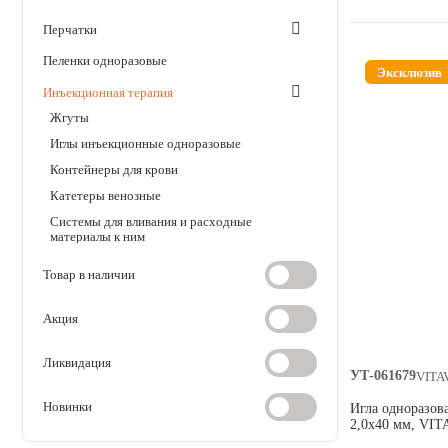
дезинсекция
Перчатки
Косметика и гигиена
Пеленки одноразовые
Эксклюзив
Инъекционная терапия
Аксессуары
Жгуты
Иглы инъекционные одноразовые
Расходные материалы
Контейнеры для крови
Катетеры венозные
Шовный материал
Системы для вливания и расходные
материалы к ним
Удлинительная магистраль
Хирургические инструменты
Товар в наличии
Шприцы инъекционные одноразовые
Акция
Анестезиология и реанимация
Бандажи/бинты самофиксирующиеся
Ликвидация
УТ-061679
VITA
Воротники послеоперационные
Новинки
Игла одноразов
Гастроэнтерология
2,0х40 мм, VIT
Диагностические расходные материалы