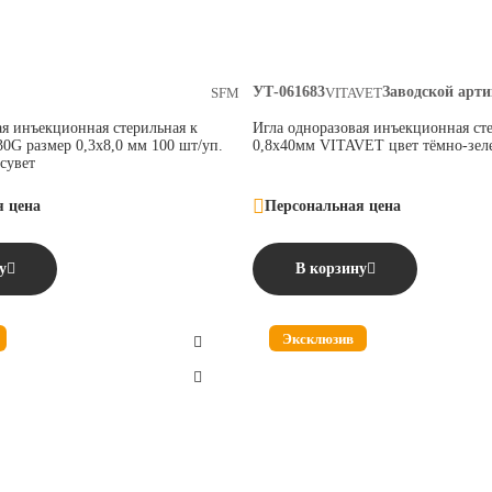
УТ-061683
Заводской арти
SFM
VITAVET
ая инъекционная стерильная к
Игла одноразовая инъекционная ст
0G размер 0,3х8,0 мм 100 шт/уп.
0,8х40мм VITAVET цвет тёмно-зел
сувет
я цена
Персональная цена
у
В корзину
Эксклюзив