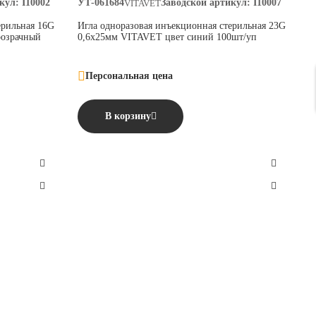
кул:
I10002
УТ-061684
Заводской артикул:
I10007
VITAVET
ерильная 16G
Игла одноразовая инъекционная стерильная 23G
розрачный
0,6х25мм VITAVET цвет синий 100шт/уп
Персональная цена
В корзину