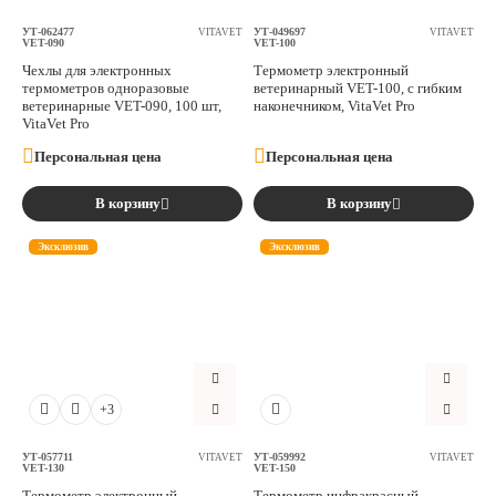
УТ-062477
УТ-049697
VITAVET
VITAVET
VET-090
VET-100
Чехлы для электронных
Термометр электронный
термометров одноразовые
ветеринарный VET-100, с гибким
ветеринарные VET-090, 100 шт,
наконечником, VitaVet Pro
VitaVet Pro
Персональная цена
Персональная цена
В корзину
В корзину
Эксклюзив
Эксклюзив
+3
УТ-057711
УТ-059992
VITAVET
VITAVET
VET-130
VET-150
Термометр электронный
Термометр инфракрасный