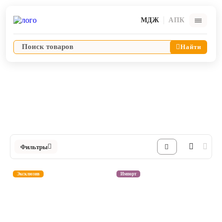
МДЖ
АПК
Найти
Диагностическое оборудование
Термометры
Ветпрепараты
Каталог Термометры в Интернет-магазине ЯРВЕТ
Оборудование и оснащение ветеринарной клиники
Фильтры
Корма и лакомства
Эксклюзив
Импорт
Дезинфекция, дератизация, дезинсекция
Косметика и гигиена