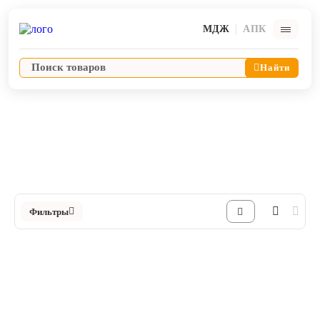
МДЖ
АПК
Найти
Пробирки
Тупферы для взятия мазков
Ветпрепараты
Каталог Тупферы для взятия мазков в Интернет-магазине ЯРВЕТ
Оборудование и оснащение ветеринарной клиники
Фильтры
Корма и лакомства
Дезинфекция, дератизация, дезинсекция
Косметика и гигиена