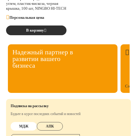
углем, пластик-вискоза, черная
крышка, 100 шт, NINGBO HI-TECH
Персональная цена
В корзину
Надежный партнер в
развитии вашего
бизнеса
Собст
Подписка на рассылку
Будьте в курсе последних событий и новостей
МДЖ
АПК