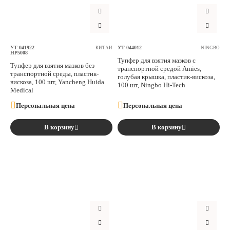
Аксессуары
Расходные материалы
УТ-041922
УТ-044012
КИТАЙ
NINGBO
НР5008
Тупфер для взятия мазков с
Тупфер для взятия мазков без
Шовный материал
транспортной средой Amies,
транспортной среды, пластик-
голубая крышка, пластик-вискоза,
вискоза, 100 шт, Yancheng Huida
100 шт, Ningbo Hi-Tech
Medical
Хирургические инструменты
Персональная цена
Персональная цена
В корзину
В корзину