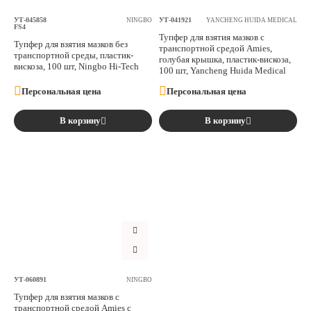
УТ-045858
УТ-041921
NINGBO
YANCHENG HUIDA MEDICAL
FS4
Тупфер для взятия мазков с
Тупфер для взятия мазков без
транспортной средой Amies,
транспортной среды, пластик-
голубая крышка, пластик-вискоза,
вискоза, 100 шт, Ningbo Hi-Tech
100 шт, Yancheng Huida Medical
Персональная цена
Персональная цена
В корзину
В корзину
УТ-060891
NINGBO
Тупфер для взятия мазков с
транспортной средой Amies с