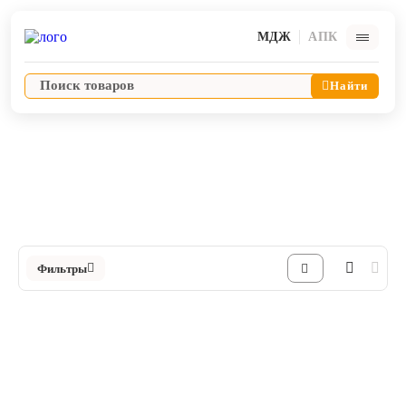
МДЖ
АПК
Найти
Домики, лежанки, матрасы, когтеточки
Когтеточки
Ветпрепараты
Каталог Когтеточки в Интернет-магазине ЯРВЕТ
Оборудование и оснащение ветеринарной клиники
Фильтры
Корма и лакомства
Дезинфекция, дератизация, дезинсекция
Косметика и гигиена