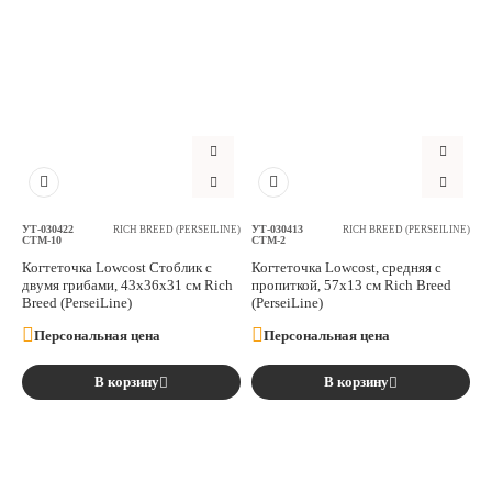
УТ-030422
УТ-030413
RICH BREED (PERSEILINE)
RICH BREED (PERSEILINE)
СТМ-10
СТМ-2
Когтеточка Lowcost Стоблик с
Когтеточка Lowcost, средняя с
двумя грибами, 43х36х31 см Rich
пропиткой, 57х13 см Rich Breed
Breed (PerseiLine)
(PerseiLine)
Персональная цена
Персональная цена
В корзину
В корзину