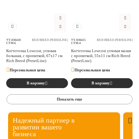
УТ-030418
УТ-030415
RICH BREED (PERSEILINE)
RICH BREED (PERSEILINE)
СТМ-6
СТМ-4
Когтеточка Lowcost, угловая
Когтеточка Lowcost угловая малая
большая, с пропиткой, 67х17 см
с пропиткой, 55х11 см Rich Breed
Rich Breed (PerseiLine)
(PerseiLine)
Персональная цена
Персональная цена
В корзину
В корзину
Показать еще
Надежный партнер в
развитии вашего
бизнеса