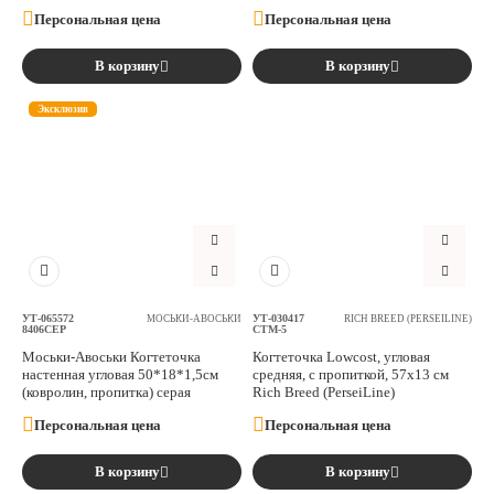
Персональная цена
Персональная цена
В корзину
В корзину
Эксклюзив
УТ-065572
УТ-030417
МОСЬКИ-АВОСЬКИ
RICH BREED (PERSEILINE)
8406СЕР
СТМ-5
Моськи-Авоськи Когтеточка
Когтеточка Lowcost, угловая
настенная угловая 50*18*1,5см
средняя, с пропиткой, 57х13 см
(ковролин, пропитка) серая
Rich Breed (PerseiLine)
Персональная цена
Персональная цена
В корзину
В корзину