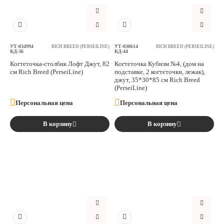
Аксессуары
Расходные материалы
УТ-034994
УТ-030614
RICH BREED (PERSEILINE)
RICH BREED (PERSEILINE)
КД-36
КД-44
Когтеточка-столбик Лофт Джут, 82
Когтеточка Кубизм №4, (дом на
Шовный материал
см Rich Breed (PerseiLine)
подставке, 2 когтеточки, лежак),
джут, 35*30*85 см Rich Breed
(PerseiLine)
Хирургические инструменты
Персональная цена
Персональная цена
В корзину
В корзину