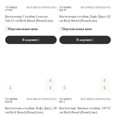
УТ-030421
УТ-034991
RICH BREED (PERSEILINE)
RICH BREED (PERSEILINE)
СТМ-7
КД-35
Когтеточка Столбик Lowcost,
Когтеточка-столбик Лофт Джут, 62
54х31 см Rich Breed (PerseiLine)
см Rich Breed (PerseiLine)
Персональная цена
Персональная цена
В корзину
В корзину
УТ-030436
УТ-030473
RICH BREED (PERSEILINE)
RICH BREED (PERSEILINE)
КД-30
КЕ-5
Когтеточка-столбик Лофт Джут, 50
Когтеточка Эконом столбик, 54*31
см Rich Breed (PerseiLine)
см Rich Breed (PerseiLine)