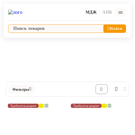
МДЖ
АПК
Найти
Антибактериальные препараты
Комбинированные препараты
Ветпрепараты
Каталог Комбинированные препараты в Интернет-магазине ЯРВЕТ
Оборудование и оснащение ветеринарной клиники
Фильтры
Корма и лакомства
Требуется рецепт
Требуется рецепт
Дезинфекция, дератизация, дезинсекция
Косметика и гигиена