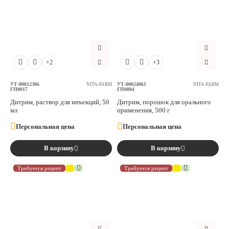
+2
+3
УТ-00012386
УТ-00024061
NITA-FARM
NITA-FARM
ГП0017
ГП0084
Дитрим, раствор для инъекций, 50
Дитрим, порошок для орального
мл
применения, 500 г
Персональная цена
Персональная цена
В корзину
В корзину
Требуется рецепт
Требуется рецепт