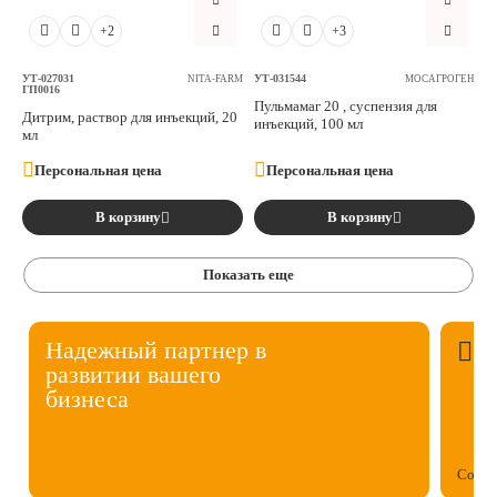
+2
+3
УТ-027031
УТ-031544
NITA-FARM
МОСАГРОГЕН
ГП0016
Пульмамаг 20 , суспензия для
Дитрим, раствор для инъекций, 20
инъекций, 100 мл
мл
Персональная цена
Персональная цена
В корзину
В корзину
Показать еще
Надежный партнер в
развитии вашего
бизнеса
Собст