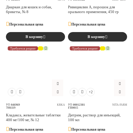
Диаркан для кошек и собак,
Ривициклин А, порошок для
брикеты, № 8
орального применения, 450 гр
Персональная цена
Персональная цена
В корзину
В корзину
Требуется рецепт
Требуется рецепт
+2
УТ-046969
УТ-00012381
KRKA
NITA-FARM
7H6119
ГП0015
Кладакса, жевательные таблетки
Дитрим, раствор для инъекций,
400 мг/100 мг, № 12
100 мл
Персональная цена
Персональная цена