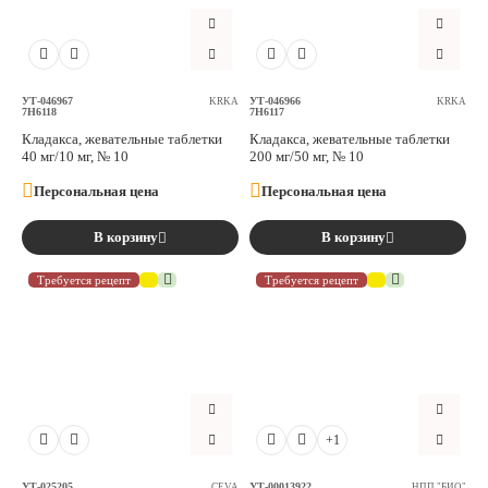
Аксессуары
Расходные материалы
УТ-046967
УТ-046966
KRKA
KRKA
7H6118
7H6117
Кладакса, жевательные таблетки
Кладакса, жевательные таблетки
Шовный материал
40 мг/10 мг, № 10
200 мг/50 мг, № 10
Персональная цена
Персональная цена
Хирургические инструменты
В корзину
В корзину
Требуется рецепт
Требуется рецепт
+1
УТ-025205
УТ-00013922
CEVA
НПП "БИО"