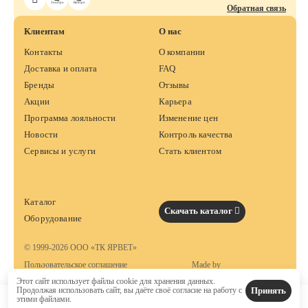
ЗооПро
ВетПро
Обратная связь
Клиентам
О нас
Контакты
О компании
Доставка и оплата
FAQ
Бренды
Отзывы
Акции
Карьера
Программа лояльности
Изменение цен
Новости
Контроль качества
Сервисы и услуги
Стать клиентом
Каталог
Скачать каталог
Оборудование
© 1999-2026 ООО «ТК ЯРВЕТ»
Пользовательское соглашение
Made by
Этот сайт использует файлы cookie для хранения данных.
Принять
Продолжая использовать сайт, вы даёте своё согласие на работу с
этими файлами.