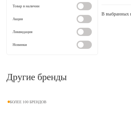
дезинсекция
Товар в наличии
В выбранных к
Косметика и гигиена
Акция
Аксессуары
Ликвидация
Новинки
Расходные материалы
Шовный материал
Другие бренды
Хирургические инструменты
БОЛЕЕ 100 БРЕНДОВ