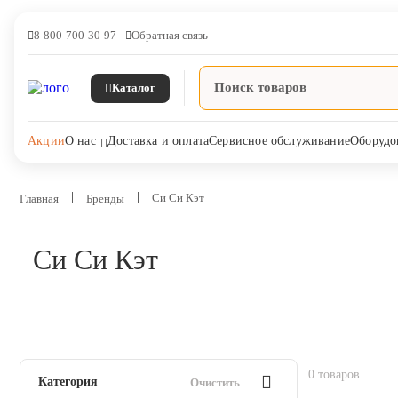
8-800-700-30-97
Обратная связь
Каталог
Акции
О нас
Доставка и оплата
Сервисное обслуживание
Оборудо
Си Си Кэт
Главная
Бренды
Си Си Кэт
Ветпрепараты
Оборудование и оснащение
ветеринарной клиники
Корма и лакомства
0 товаров
Категория
Очистить
Дезинфекция, дератизация,