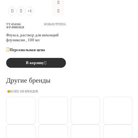
Аксессуары
+1
Расходные материалы
УТ-034166
НОВАЯ ГРУППА
ФР-00003028
Флукса, раствор для инъекций
флуниксин , 100 мл
Шовный материал
Персональная цена
Хирургические инструменты
В корзину
Другие бренды
БОЛЕЕ 100 БРЕНДОВ