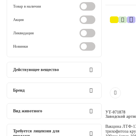
дезинсекция
Товар в наличии
Косметика и гигиена
Акция
Аксессуары
Ликвидация
Новинки
Расходные материалы
Шовный материал
Действующее вещество
Хирургические инструменты
инакт.штаммы лептоспир
Бренд
ослабл.штаммы трихофитона
Ставропольская биофабрика
Вид животного
УТ-071878
Заводской арти
телята
Вакцина ЛТФ-13
Требуется лицензия для
трихофитоза кру
продажи