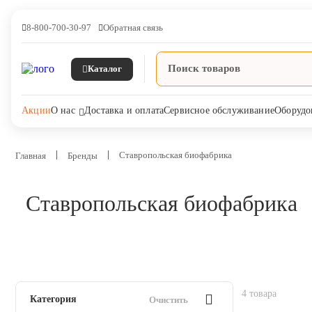
8-800-700-30-97
Обратная связь
Каталог
Акции
О нас
Доставка и оплата
Сервисное обслуживание
Оборудо
Ставропольская биофабрика
Главная
Бренды
Ставропольская биофабрика
Ветпрепараты
Оборудование и оснащение
ветеринарной клиники
Корма и лакомства
4 товара
Категория
Очистить
Дезинфекция, дератизация,