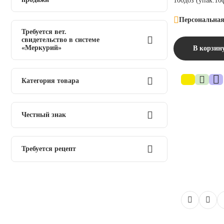
ягнята
100доз (упак.10
козы
Персональная
Требуется лицензия
Требуется вет.
крупный рогатый скот
свидетельство в системе
«Меркурий»
лошади
В корзин
овцы
Не требуется ВСД
свиньи
Категория товара
Лекарственные препараты
Честный знак
Да
Требуется рецепт
Да
Нет