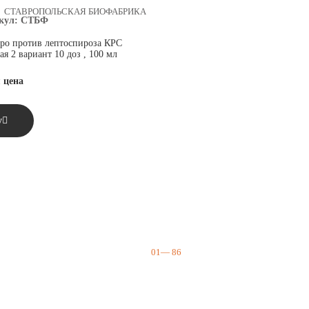
СТАВРОПОЛЬСКАЯ БИОФАБРИКА
кул:
СТБФ
ро против лептоспироза КРС
я 2 вариант 10 доз , 100 мл
 цена
у
01
—
86