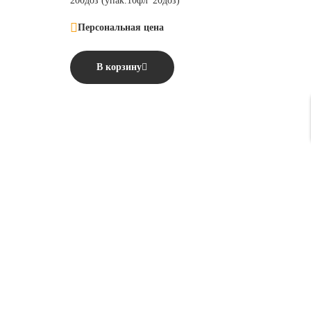
200доз (упак.10фл*20доз)
Персональная цена
В корзину