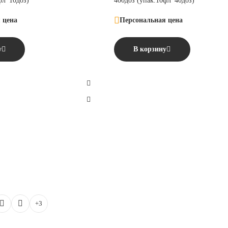
фл*10доз)
400доз (упак.10фл*40доз)
 цена
Персональная цена
у
В корзину
+3