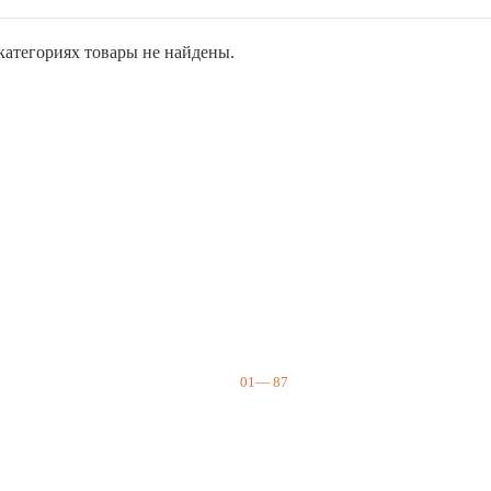
атегориях товары не найдены.
01
—
87