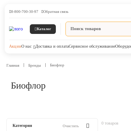
8-800-700-30-97
Обратная связь
Каталог
Акции
О нас
Доставка и оплата
Сервисное обслуживание
Оборудо
Биофлор
Главная
Бренды
Биофлор
Ветпрепараты
Оборудование и оснащение
ветеринарной клиники
Корма и лакомства
0 товаров
Категория
Очистить
Дезинфекция, дератизация,