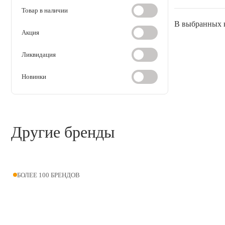
дезинсекция
Товар в наличии
В выбранных к
Косметика и гигиена
Акция
Аксессуары
Ликвидация
Новинки
Расходные материалы
Шовный материал
Другие бренды
Хирургические инструменты
БОЛЕЕ 100 БРЕНДОВ