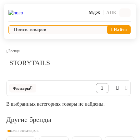
МДЖ
АПК
Найти
Бренды
STORYTAILS
Ветпрепараты
Оборудование и оснащение ветеринарной клиники
Фильтры
Корма и лакомства
В выбранных категориях товары не найдены.
Дезинфекция, дератизация, дезинсекция
Другие бренды
Косметика и гигиена
БОЛЕЕ 100 БРЕНДОВ