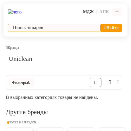
МДЖ
АПК
Найти
Бренды
Uniclean
Ветпрепараты
Оборудование и оснащение ветеринарной клиники
Фильтры
Корма и лакомства
В выбранных категориях товары не найдены.
Дезинфекция, дератизация, дезинсекция
Другие бренды
Косметика и гигиена
БОЛЕЕ 100 БРЕНДОВ