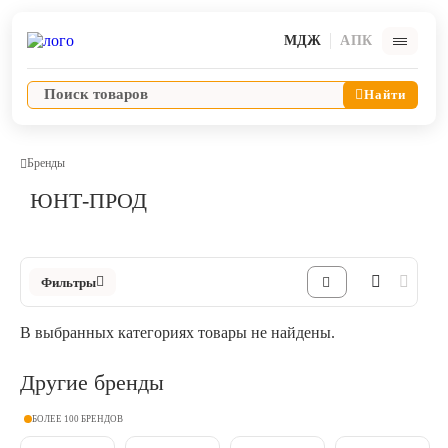
МДЖ
АПК
Найти
Бренды
ЮНТ-ПРОД
Ветпрепараты
Оборудование и оснащение ветеринарной клиники
Фильтры
Корма и лакомства
В выбранных категориях товары не найдены.
Дезинфекция, дератизация, дезинсекция
Другие бренды
Косметика и гигиена
БОЛЕЕ 100 БРЕНДОВ