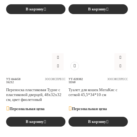
В корзину
В корзину
УТ-044458
УТ-028382
ЗООЭКСПРЕСС
ЗООЭКСПРЕСС
16212
11160
Переноска пластиковая Турне с
Туалет для кошек МегаКис с
пластиковой дверцей, 48х32х32
сеткой 45,5*34*10 см
см, цвет фиолетовый
Персональная цена
Персональная цена
В корзину
В корзину