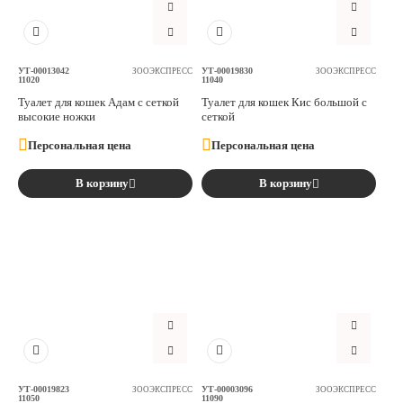
Аксессуары
Расходные материалы
УТ-00013042
УТ-00019830
ЗООЭКСПРЕСС
ЗООЭКСПРЕСС
11020
11040
Туалет для кошек Адам с сеткой
Туалет для кошек Кис большой с
высокие ножки
сеткой
Шовный материал
Персональная цена
Персональная цена
Хирургические инструменты
В корзину
В корзину
УТ-00019823
УТ-00003096
ЗООЭКСПРЕСС
ЗООЭКСПРЕСС
11050
11090