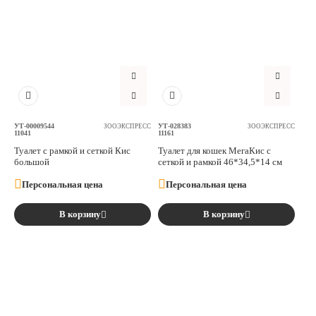
УТ-00009544
УТ-028383
ЗООЭКСПРЕСС
ЗООЭКСПРЕСС
11041
11161
Туалет с рамкой и сеткой Кис
Туалет для кошек МегаКис с
большой
сеткой и рамкой 46*34,5*14 см
Персональная цена
Персональная цена
В корзину
В корзину