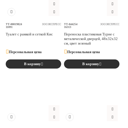
УТ-00019824
УТ-044254
ЗООЭКСПРЕСС
ЗООЭКСПРЕСС
11091
16313
Туалет с рамкой и сеткой Кис
Переноска пластиковая Турне с
металической дверцей, 48х32х32
см, цвет зеленый
Персональная цена
Персональная цена
В корзину
В корзину