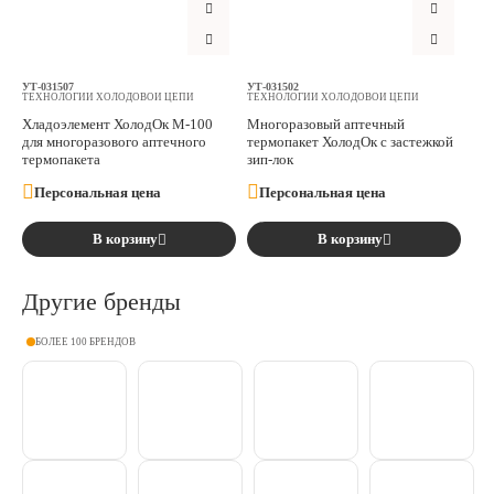
Аксессуары
Расходные материалы
УТ-031507
УТ-031502
ТЕХНОЛОГИИ ХОЛОДОВОЙ ЦЕПИ
ТЕХНОЛОГИИ ХОЛОДОВОЙ ЦЕПИ
Хладоэлемент ХолодОк М-100
Многоразовый аптечный
для многоразового аптечного
термопакет ХолодОк с застежкой
Шовный материал
термопакета
зип-лок
Персональная цена
Персональная цена
Хирургические инструменты
В корзину
В корзину
Другие бренды
БОЛЕЕ 100 БРЕНДОВ