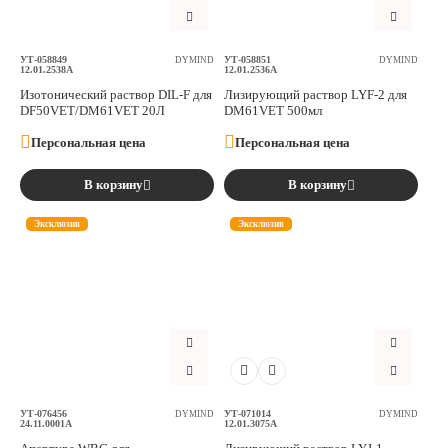
УТ-058849
УТ-058851
DYMIND
DYMIND
12.01.2538A
12.01.2536A
Изотонический раствор DIL-F для
Лизирующий раствор LYF-2 для
DF50VET/DM61VET 20Л
DM61VET 500мл
Персональная цена
Персональная цена
В корзину
В корзину
Эксклюзив
Эксклюзив
УТ-076456
УТ-071014
DYMIND
DYMIND
24.11.0001A
12.01.3075A