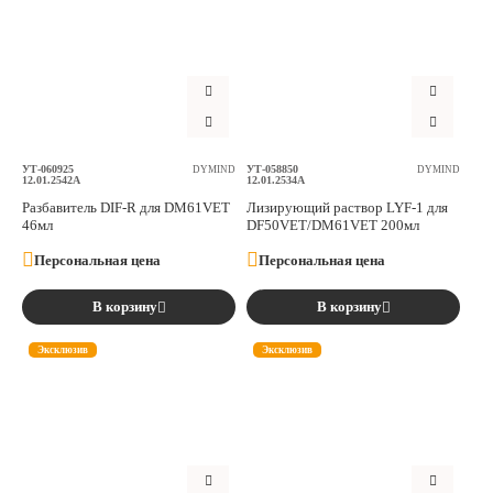
УТ-060925
УТ-058850
DYMIND
DYMIND
12.01.2542A
12.01.2534A
Разбавитель DIF-R для DM61VET
Лизирующий раствор LYF-1 для
46мл
DF50VET/DM61VET 200мл
Персональная цена
Персональная цена
В корзину
В корзину
Эксклюзив
Эксклюзив