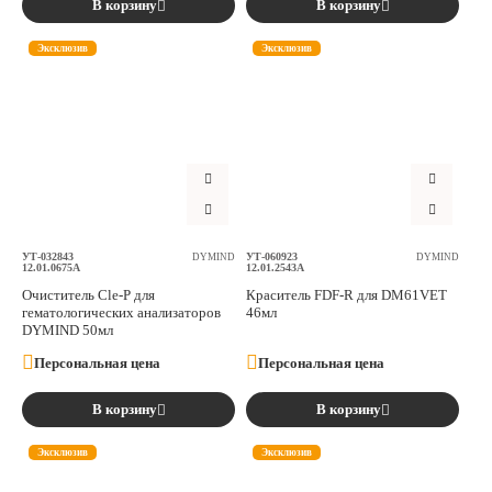
В корзину
В корзину
Эксклюзив
Эксклюзив
УТ-032843
УТ-060923
DYMIND
DYMIND
12.01.0675A
12.01.2543A
Очиститель Cle-P для
Краситель FDF-R для DM61VET
гематологических анализаторов
46мл
DYMIND 50мл
Персональная цена
Персональная цена
В корзину
В корзину
Эксклюзив
Эксклюзив