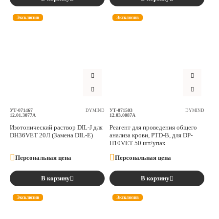
Эксклюзив
Эксклюзив
УТ-071467
УТ-071503
DYMIND
DYMIND
12.01.3077A
12.03.0087A
Изотонический раствор DIL-J для
Реагент для проведения общего
DH36VET 20Л (Замена DIL-E)
анализа крови, PTD-B, для DP-
H10VET 50 шт/упак
Персональная цена
Персональная цена
В корзину
В корзину
Эксклюзив
Эксклюзив