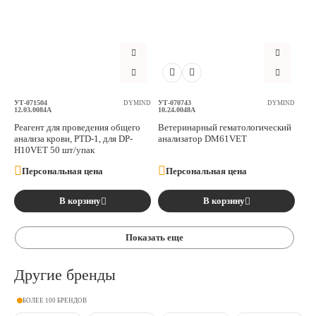
УТ-071504
УТ-070743
DYMIND
DYMIND
12.03.0084A
10.24.0048A
Реагент для проведения общего
Ветеринарный гематологический
анализа крови, PTD-1, для DP-
анализатор DM61VET
H10VET 50 шт/упак
Персональная цена
Персональная цена
В корзину
В корзину
Показать еще
Другие бренды
БОЛЕЕ 100 БРЕНДОВ