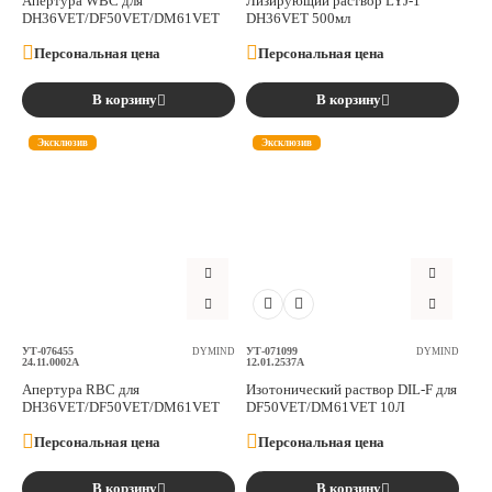
Апертура WBC для
Лизирующий раствор LYJ-1
DH36VET/DF50VET/DM61VET
DH36VET 500мл
Персональная цена
Персональная цена
В корзину
В корзину
Эксклюзив
Эксклюзив
УТ-076455
УТ-071099
DYMIND
DYMIND
24.11.0002A
12.01.2537A
Апертура RBC для
Изотонический раствор DIL-F для
DH36VET/DF50VET/DM61VET
DF50VET/DM61VET 10Л
Персональная цена
Персональная цена
В корзину
В корзину