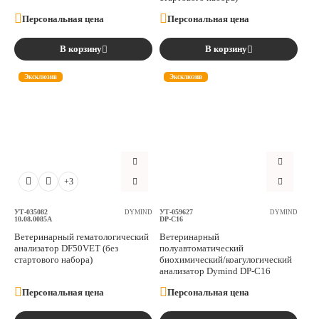
Персональная цена
Персональная цена
В корзину
В корзину
Эксклюзив
Эксклюзив
+3
УТ-035082
УТ-059627
DYMIND
DYMIND
10.08.0085A
DP-С16
Ветеринарный гематологический
Ветеринарный
анализатор DF50VET (без
полуавтоматический
стартового набора)
биохимический/коагулогический
анализатор Dymind DP-С16
Персональная цена
Персональная цена