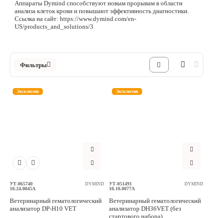
Аппараты Dymind способствуют новым прорывам в области
анализа клеток крови и повышают эффективность диагностики.
Аксессуары
Ссылка на сайт: https://www.dymind.com/en-
US/products_and_solutions/3
Расходные материалы
Шовный материал
Фильтры
Хирургические инструменты
Эксклюзив
Эксклюзив
УТ-065740
УТ-051491
DYMIND
DYMIND
10.24.0045A
10.10.0077A
Ветеринарный гематологический
Ветеринарный гематологический
анализатор DP-H10 VET
анализатор DH36VET (без
стартового набора)