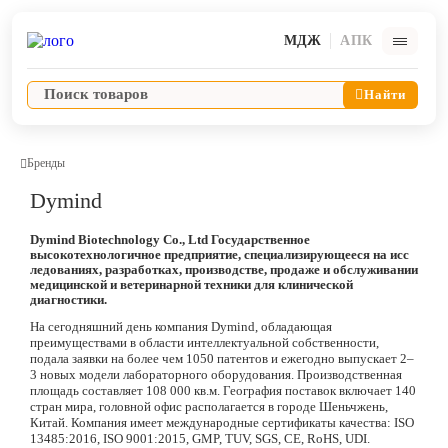
МДЖ
АПК
Найти
Бренды
Dymind
Ветпрепараты
Dymind Biotechnology Co., Ltd Государственное
высокотехнологичное предприятие, специализирующееся на исс
Оборудование и оснащение ветеринарной клиники
ледованиях, разработках, производстве, продаже и обслуживании
медицинской и ветеринарной техники для клинической
диагностики.
Корма и лакомства
На сегодняшний день компания Dymind, обладающая
преимуществами в области интеллектуальной собственности,
подала заявки на более чем 1050 патентов и ежегодно выпускает 2–
Дезинфекция, дератизация, дезинсекция
3 новых модели лабораторного оборудования. Производственная
площадь составляет 108 000 кв.м. География поставок включает 140
стран мира, головной офис располагается в городе Шеньчжень,
Косметика и гигиена
Китай. Компания имеет международные сертификаты качества: ISO
13485:2016, ISO 9001:2015, GMP, TUV, SGS, CE, RoHS, UDI.