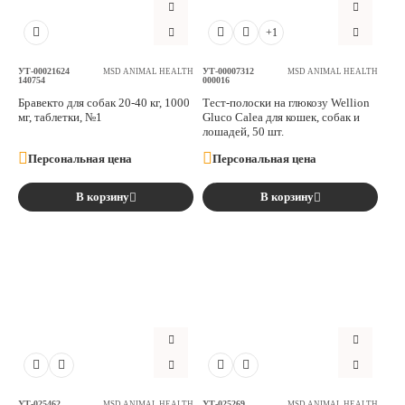
Аксессуары
+1
Расходные материалы
УТ-00021624
УТ-00007312
MSD ANIMAL HEALTH
MSD ANIMAL HEALTH
140754
000016
Бравекто для собак 20-40 кг, 1000
Тест-полоски на глюкозу Wellion
мг, таблетки, №1
Gluco Calea для кошек, собак и
Шовный материал
лошадей, 50 шт.
Персональная цена
Персональная цена
Хирургические инструменты
В корзину
В корзину
УТ-025462
УТ-025269
MSD ANIMAL HEALTH
MSD ANIMAL HEALTH