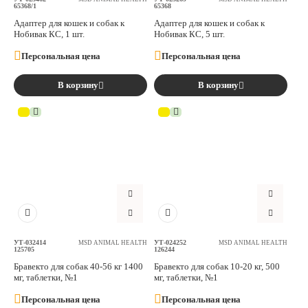
65368/1
65368
Адаптер для кошек и собак к
Адаптер для кошек и собак к
Нобивак КС, 1 шт.
Нобивак КС, 5 шт.
Персональная цена
Персональная цена
В корзину
В корзину
УТ-032414
УТ-024252
MSD ANIMAL HEALTH
MSD ANIMAL HEALTH
125705
126244
Бравекто для собак 40-56 кг 1400
Бравекто для собак 10-20 кг, 500
мг, таблетки, №1
мг, таблетки, №1
Персональная цена
Персональная цена