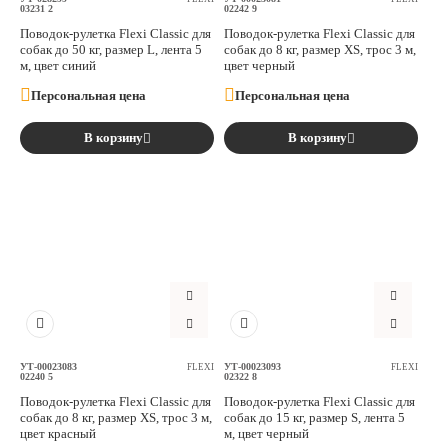
03231 2
02242 9
Поводок-рулетка Flexi Classic для
Поводок-рулетка Flexi Classic для
собак до 50 кг, размер L, лента 5
собак до 8 кг, размер XS, трос 3 м,
м, цвет синий
цвет черный
Персональная цена
Персональная цена
В корзину
В корзину
УТ-00023083
УТ-00023093
FLEXI
FLEXI
02240 5
02322 8
Поводок-рулетка Flexi Classic для
Поводок-рулетка Flexi Classic для
собак до 8 кг, размер XS, трос 3 м,
собак до 15 кг, размер S, лента 5
цвет красный
м, цвет черный