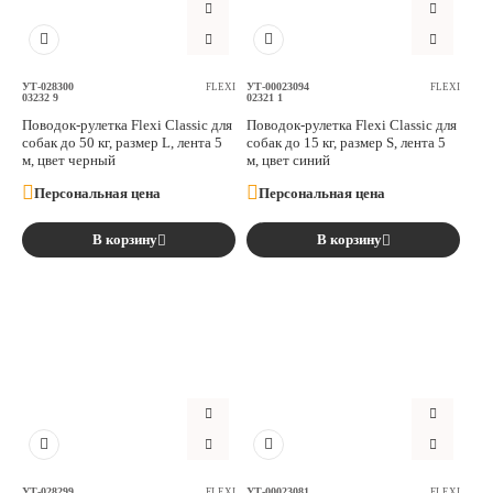
Аксессуары
Расходные материалы
УТ-028300
УТ-00023094
FLEXI
FLEXI
03232 9
02321 1
Поводок-рулетка Flexi Classic для
Поводок-рулетка Flexi Classic для
собак до 50 кг, размер L, лента 5
собак до 15 кг, размер S, лента 5
Шовный материал
м, цвет черный
м, цвет синий
Персональная цена
Персональная цена
Хирургические инструменты
В корзину
В корзину
УТ-028299
УТ-00023081
FLEXI
FLEXI