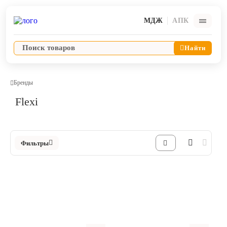
МДЖ
АПК
Найти
Бренды
Flexi
Ветпрепараты
Оборудование и оснащение ветеринарной клиники
Фильтры
Корма и лакомства
Дезинфекция, дератизация, дезинсекция
Косметика и гигиена