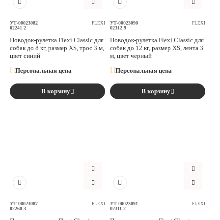
УТ-00023082
УТ-00023090
FLEXI
FLEXI
02241 2
02312 9
Поводок-рулетка Flexi Classic для
Поводок-рулетка Flexi Classic для
собак до 8 кг, размер XS, трос 3 м,
собак до 12 кг, размер XS, лента 3
цвет синий
м, цвет черный
Персональная цена
Персональная цена
В корзину
В корзину
УТ-00023087
УТ-00023091
FLEXI
FLEXI
02260 3
02311 2