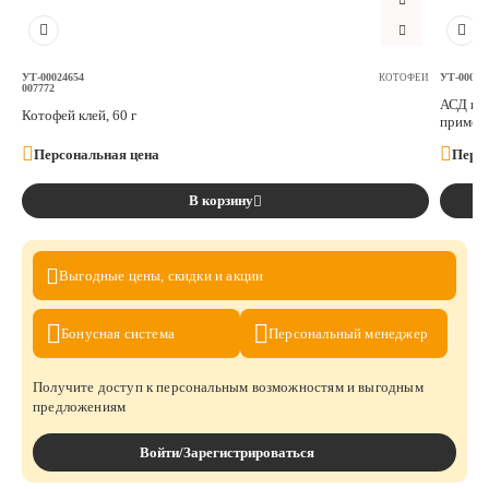
УТ-00024654
УТ-00019
КОТОФЕЙ
007772
АСД пре
Котофей клей, 60 г
примене
Персональная цена
Персо
В корзину
Выгодные цены,
скидки и акции
Бонусная
система
Персональный
менеджер
Получите доступ к персональным возможностям и выгодным
предложениям
Войти/Зарегистрироваться