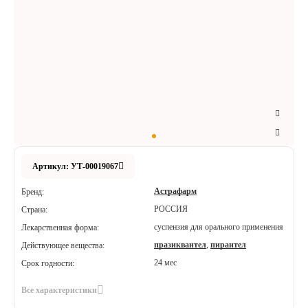
Аксессуары
Расходные материалы
Шовный материал
Хирургические инструменты
Артикул: УТ-00019067
Астрафарм
Бренд:
РОССИЯ
Страна:
суспензия для орального применения
Лекарственная форма:
празиквантел
,
пирантел
Действующее вещества:
24 мес
Срок годности:
Все характеристики