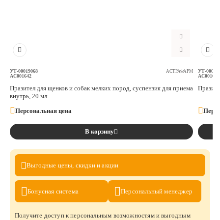
УТ-00019068
УТ-00019
АСТРАФАРМ
АС001642
АС001646
Празител для щенков и собак мелких пород, суспензия для приема
Празите
внутрь, 20 мл
Персональная цена
Персо
В корзину
Выгодные цены,
скидки и акции
Бонусная
система
Персональный
менеджер
Получите доступ к персональным возможностям и выгодным