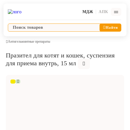
МДЖ
АПК
Найти
Антигельминтные препараты
Празител для котят и кошек, суспензия
Ветпрепараты
для приема внутрь, 15 мл
Оборудование и оснащение ветеринарной клиники
Корма и лакомства
Дезинфекция, дератизация, дезинсекция
Косметика и гигиена