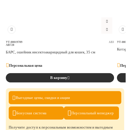
УТ-00019709
УТ-00019
АВЗ
AB728
Котэрви
БАРС, ошейник инсектоакарицидный для кошек, 35 см
Персональная цена
Персо
В корзину
Выгодные цены,
скидки и акции
Бонусная
система
Персональный
менеджер
Получите доступ к персональным возможностям и выгодным