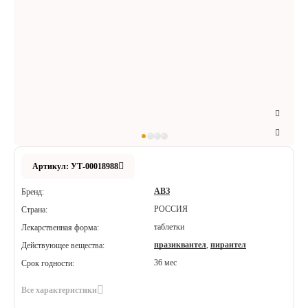
Аксессуары
Расходные материалы
Шовный материал
Хирургические инструменты
Артикул: УТ-00018988
АВЗ
Бренд:
РОССИЯ
Страна:
таблетки
Лекарственная форма:
празиквантел
,
пирантел
Действующее вещества:
36 мес
Срок годности:
Все характеристики