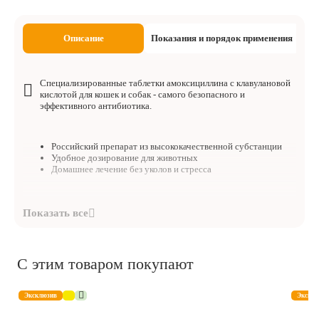
Описание
Показания и порядок применения
Специализированные таблетки амоксициллина с клавулановой
кислотой для кошек и собак - самого безопасного и
эффективного антибиотика.
Российский препарат из высококачественной субстанции
Удобное дозирование для животных
Домашнее лечение без уколов и стресса
По внешнему виду Синуксол представляет собой плоские круглые
таблетки от светло-розового до темно-розового цвета, допускаются
вкрапления более темного и более светлого цвета. Поверхность
таблеток гладкая, с фаской, двумя разделительными бороздками на
одной стороне и логотипом на другой стороне.
С этим товаром покупают
Состав:
1 таблетка Синуксола 250 содержит 200 мг амоксициллина
Эксклюзив
Эксклю
и 50 мг клавулановой кислоты.