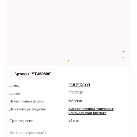
Аксессуары
Расходные материалы
Шовный материал
Хирургические инструменты
Артикул: УТ-060688
СИНУКСОЛ
Бренд:
РОССИЯ
Страна:
таблетки
Лекарственная форма:
амоксициллина тригидрат
,
Действующее вещества:
клавулановая кислота
24 мес
Срок годности:
Все характеристики