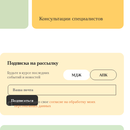
Консультации специалистов
Подписка на рассылку
Будьте в курсе последних
МДЖ
АПК
событий и новостей
Подписаться
Я подтверждаю свое
согласие на обработку моих
персональных данных