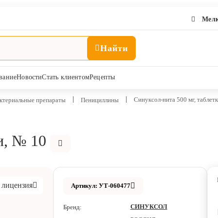
Мелк
Найти
вание
Новости
Стать клиентом
Рецепты
Синуксол-нита 500 мг, таблет
ктериальные препараты
Пенициллины
и, № 10
 лицензия
Артикул: УТ-060477
СИНУКСОЛ
Бренд: