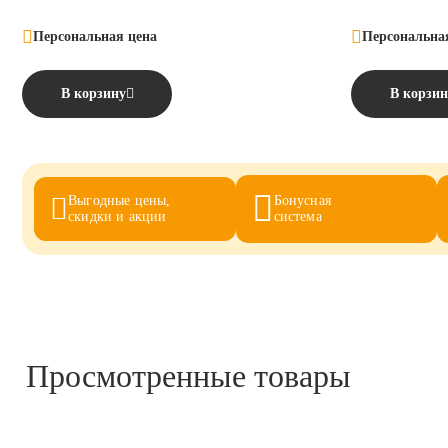
хорошо всасываются из желудочно-кишечного тракта и пр
большинство органов и тканей организма. Терапевтическ
Персональная цена
Персональна
поддерживаются на протяжении 12 часов. Действующие в
Синуксол практически не метаболизируются и выводятся 
преимущественно с мочой, в меньшей степени – с желчью
В корзину
В корзин
Синуксол по степени воздействия на организм относится
веществам (4 класс опасности согласно ГОСТ 12.1.007-76).
Выгодные цены,
Бонусная
скидки и акции
система
Просмотренные товары