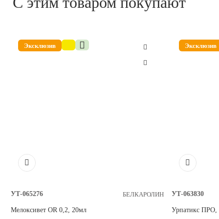
С этим товаром покупают
Фармакологические свойства:
Эксклюзив
Эксклюзив
Комбинация амоксициллина и клавулановой кислоты, вход
лекарственного препарата, обладает широким спектром б
активности против большинства грамположительных и
грамотрицательных микроорганизмов, включая штаммы,
β-лактамазу: Staphylococcus spp., Streptococcus spp., Coryne
Clostridium spp., Peptostreptococcus spp., Escherichia coli, Sa
Campylobacter spp., Klebsiella spp., Proteus spp., Pasteurella s
Fusobacterium necrophorum.
Амоксициллин – полусинтетический антибиотик группы 
Механизм антибактериального действия амоксициллина за
подавлении функциональной активности бактериальных 
транспептидаз, участвующих в связывании основного ком
клеточной стенки микроорганизмов – пептидогликана, чт
гибели бактерий.
Клавулановая кислота, входящая в состав препарата, ингиб
лактамазу, обеспечивает защиту амоксициллина от действ
пенициллин-резистентных микроорганизмов и тем самым
УТ-065276
УТ-063830
БЕЛКАРОЛИН
восстанавливает чувствительность бактерий к бактерицид
амоксициллина.
Мелоксивет OR 0,2, 20мл
Урпатикс ПРО, 
Амоксициллин и клавулановая кислота после пероральног