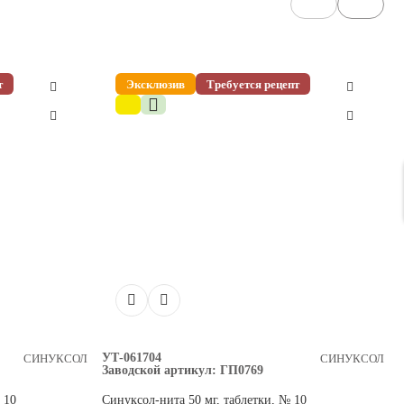
т
Эксклюзив
Требуется рецепт
УТ-061704
СИНУКСОЛ
СИНУКСОЛ
Заводской артикул:
ГП0769
 10
Синуксол-нита 50 мг, таблетки, № 10