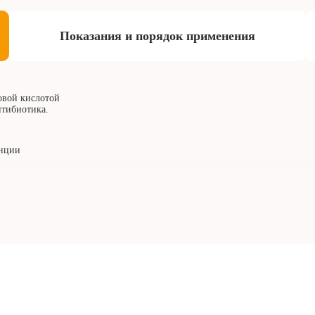
Показания и порядок применения
овой кислотой
нтибиотика.
анции
круглые
ускаются
ость таблеток
одной стороне и
ициллина и 100