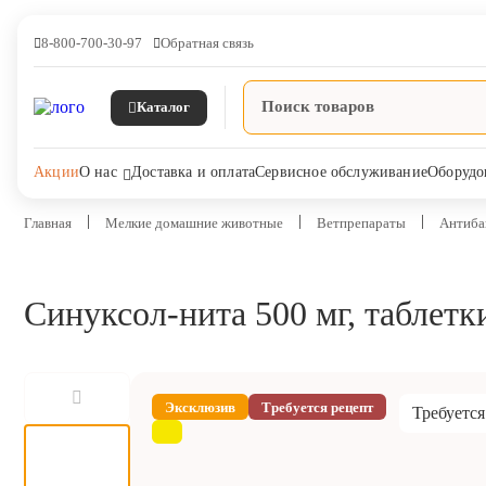
8-800-700-30-97
Обратная связь
Каталог
Акции
О нас
Доставка и оплата
Сервисное обслуживание
Оборудо
Главная
Мелкие домашние животные
Ветпрепараты
Антиба
Синуксол-нита 500 мг, таблетк
Ветпрепараты
Оборудование и оснащение
ветеринарной клиники
Эксклюзив
Требуется рецепт
Требуется
Корма и лакомства
Дезинфекция, дератизация,