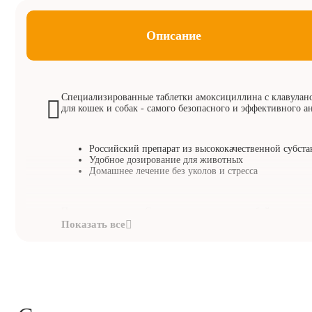
Описание
Специализированные таблетки амоксициллина с клавулан
для кошек и собак - самого безопасного и эффективного а
Российский препарат из высококачественной субст
Удобное дозирование для животных
Домашнее лечение без уколов и стресса
По внешнему виду Синуксол представляет собой плоские 
таблетки от светло-розового до темно-розового цвета, доп
вкрапления более темного и более светлого цвета. Поверхн
гладкая, с фаской, двумя разделительными бороздками на 
логотипом на другой стороне.
Состав:
1 таблетка Синуксола 500 содержит 400 мг амокс
мг клавулановой кислоты.