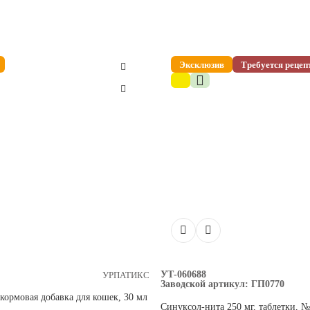
Эксклюзив
Требуется рецеп
ящих в состав
актерицидной
 продуцирующие
bacterium spp.,
lmonella spp.,
pp.,
пенициллинов.
ключается в
ферментов
понента
о приводит к
ируя β-
ия фермента
УТ-060688
УРПАТИКС
ному действию
Заводской артикул:
ГП0770
кормовая добавка для кошек, 30 мл
о введения
Синуксол-нита 250 мг, таблетки, №