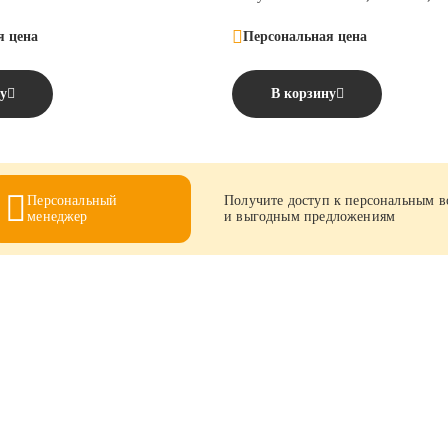
оникают в
ие концентрации
я цена
Персональная цена
ещества
из организма
.
у
В корзину
 к малоопасным
Персональный
Получите доступ к персональным 
менеджер
и выгодным предложениям