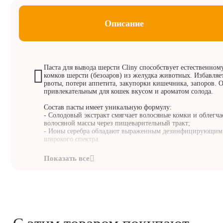
Описание
Паста для вывода шерсти Cliny способствует естественно
комков шерсти (безоаров) из желудка животных. Избавляе
рвоты, потери аппетита, закупорки кишечника, запоров. 
привлекательным для кошек вкусом и ароматом солода.
Состав пасты имеет уникальную формулу:
- Солодовый экстракт смягчает волосяные комки и облегч
волосяной массы через пищеварительный тракт;
- Ионы серебра обладают выраженным дезинфицирующим
широкого спектра.
Побочные действия: У чувствительных животных в очень 
возможны аллергические реакции. В этих случаях примен
прекращают.
Состав: вода с ионами серебра, солодовый экстракт, сухое
растительная клетчатка, растительный жир.