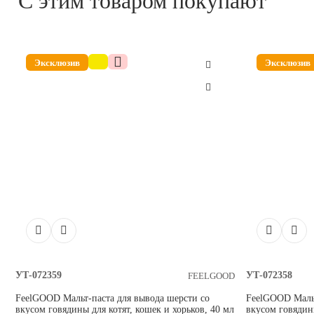
С этим товаром покупают
Эксклюзив
Эксклюзив
УТ-072359
УТ-072358
FEELGOOD
FeelGOOD Мальт-паста для вывода шерсти со
FeelGOOD Мальт
вкусом говядины для котят, кошек и хорьков, 40 мл
вкусом говядины