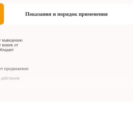
Показания и порядок применения
му выведению
т кошек от
Обладает
ает продвижение
 действием
редких случаях
ение пасты
 цельное молоко,