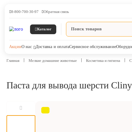
8-800-700-30-97
Обратная связь
Каталог
Акции
О нас
Доставка и оплата
Сервисное обслуживание
Оборудо
Главная
Мелкие домашние животные
Косметика и гигиена
С
Паста для вывода шерсти Cliny
Ветпрепараты
Оборудование и оснащение
ветеринарной клиники
Корма и лакомства
Дезинфекция, дератизация,