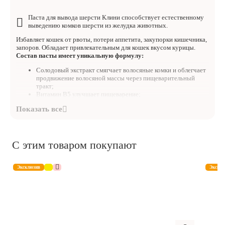
Паста для вывода шерсти Клини способствует естественному
выведению комков шерсти из желудка животных.
Избавляет кошек от рвоты, потери аппетита, закупорки кишечника,
запоров. Обладает привлекательным для кошек вкусом курицы.
Состав пасты имеет уникальную формулу:
Солодовый экстракт смягчает волосяные комки и облегчает
продвижение волосяной массы через пищеварительный
тракт;
Витамин B5 улучшает пищеварение;
Ионы серебра обладают выраженным дезинфицирующим
действием широкого спектра.
С этим товаром покупают
Эксклюзив
Эксклю