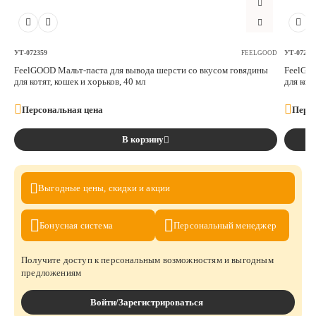
УТ-072359
УТ-07235
FEELGOOD
FeelGOOD Мальт-паста для вывода шерсти со вкусом говядины
FeelGOO
для котят, кошек и хорьков, 40 мл
для кот
Персональная цена
Персо
В корзину
Выгодные цены,
скидки и акции
Бонусная
система
Персональный
менеджер
Получите доступ к персональным возможностям и выгодным
предложениям
Войти/Зарегистрироваться