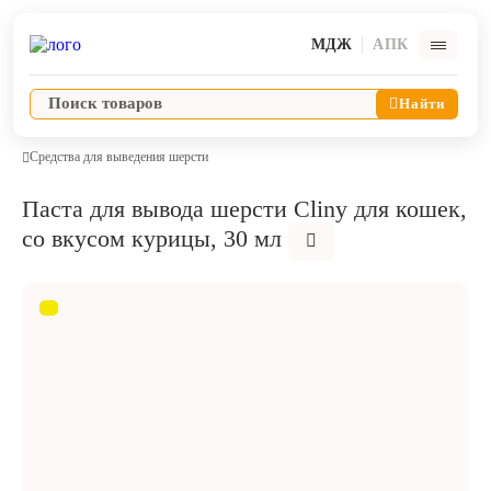
МДЖ
АПК
Найти
Средства для выведения шерсти
Паста для вывода шерсти Cliny для кошек,
Ветпрепараты
со вкусом курицы, 30 мл
Оборудование и оснащение ветеринарной клиники
Корма и лакомства
Дезинфекция, дератизация, дезинсекция
Косметика и гигиена