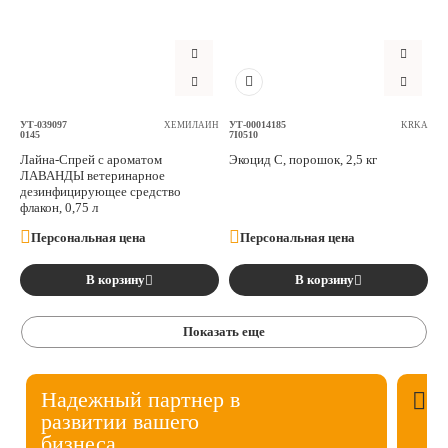
УТ-039097
УТ-00014185
ХЕМИЛАЙН
KRKA
0145
7I0510
Лайна-Спрей с ароматом
Экоцид С, порошок, 2,5 кг
ЛАВАНДЫ ветеринарное
дезинфицирующее средство
флакон, 0,75 л
Персональная цена
Персональная цена
В корзину
В корзину
Показать еще
Надежный партнер в
развитии вашего
бизнеса