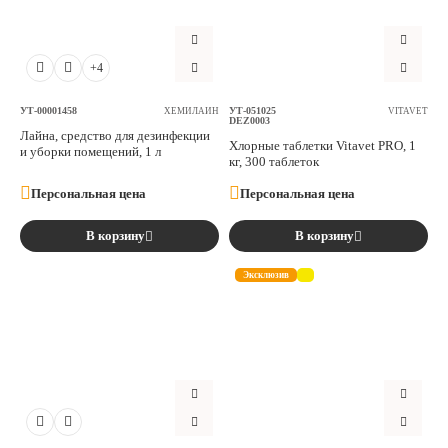
Аксессуары
+4
Расходные материалы
УТ-00001458
УТ-051025
ХЕМИЛАЙН
VITAVET
DEZ0003
Шовный материал
Лайна, средство для дезинфекции
Хлорные таблетки Vitavet PRO, 1
и уборки помещений, 1 л
кг, 300 таблеток
Хирургические инструменты
Персональная цена
Персональная цена
В корзину
В корзину
Эксклюзив