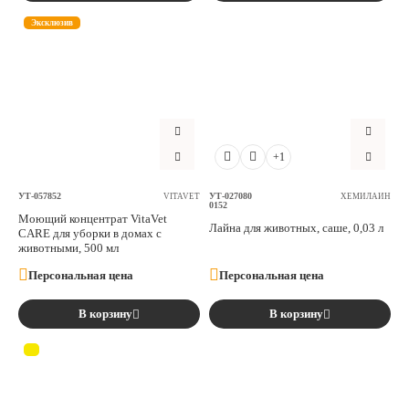
Эксклюзив
+1
УТ-057852
УТ-027080
VITAVET
ХЕМИЛАЙН
0152
Моющий концентрат VitaVet
Лайна для животных, саше, 0,03 л
CARE для уборки в домах с
животными, 500 мл
Персональная цена
Персональная цена
В корзину
В корзину