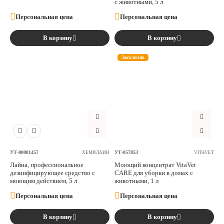
с животными, 5 л
Персональная цена
Персональная цена
В корзину
В корзину
Эксклюзив
УТ-00001457
УТ-057853
ХЕМИЛАЙН
VITAVET
Лайна, профессиональное
Моющий концентрат VitaVet
дезинфицирующее средство с
CARE для уборки в домах с
моющим действием, 5 л
животными, 1 л
Персональная цена
Персональная цена
В корзину
В корзину