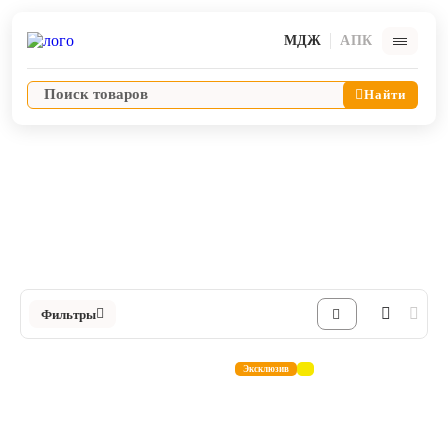
МДЖ
АПК
Найти
Средства дезинфекции
Универсальные средства дезинфекции
Ветпрепараты
Каталог Универсальные средства дезинфекции в Интернет-магазине
ЯРВЕТ
Оборудование и оснащение ветеринарной клиники
Корма и лакомства
Фильтры
Дезинфекция, дератизация, дезинсекция
Эксклюзив
Косметика и гигиена