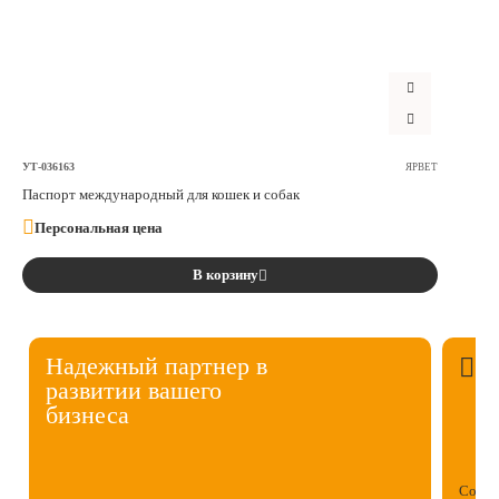
УТ-036163
ЯРВЕТ
Паспорт международный для кошек и собак
Персональная цена
В корзину
Надежный партнер в
развитии вашего
бизнеса
Собст