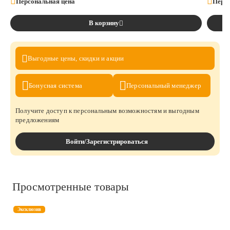
Персональная цена
Персо
В корзину
Выгодные цены,
скидки и акции
Бонусная
система
Персональный
менеджер
Получите доступ к персональным возможностям и выгодным
предложениям
Войти/Зарегистрироваться
Просмотренные товары
Эксклюзив