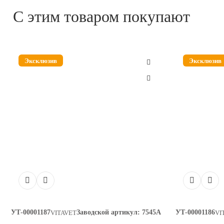
С этим товаром покупают
Внимание! Отгрузка возможна в старой и новой упаковке.
Эксклюзив
Эксклюзив
УТ-00001187
Заводской артикул:
7545А
УТ-00001186
VITAVET
VI