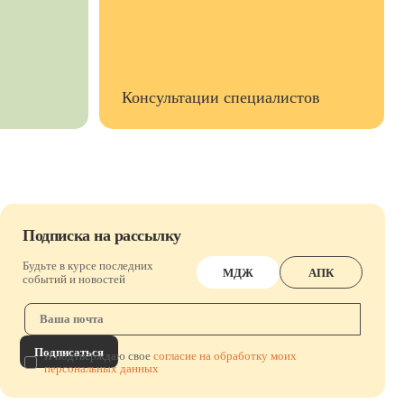
Консультации специалистов
Подписка на рассылку
Будьте в курсе последних
МДЖ
АПК
событий и новостей
Подписаться
Я подтверждаю свое
согласие на обработку моих
персональных данных