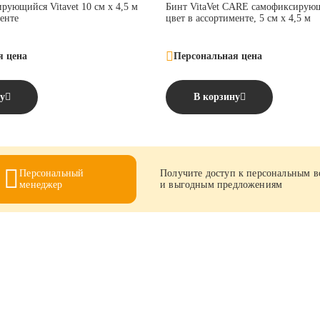
рующийся Vitavet 10 см х 4,5 м
Бинт VitaVet CARE самофиксирующ
менте
цвет в ассортименте, 5 см х 4,5 м
я цена
Персональная цена
у
В корзину
Персональный
Получите доступ к персональным 
менеджер
и выгодным предложениям