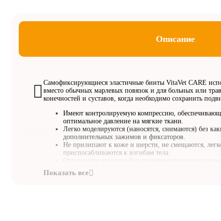
Описание
С
амофиксирующиеся эластичные бинты VitaVet CARE исп
вместо обычных марлевых повязок и для больных или тр
конечностей и суставов, когда необходимо сохранить подв
Имеют контролируемую компрессию, обеспечиваю
оптимальное давление на мягкие ткани.
Легко моделируются (наносятся, снимаются) без ка
дополнительных зажимов и фиксаторов
.
Не прилипают к коже и шерсти, не смещаются, легк
приспосабливаются к изгибам тела.
Отрываются вручную без применения режущих пред
предотвращения случайного травмирования живот
Защищает рану от попадания грязи. Совершенно бе
питомцев, не вызывают раздражений и дискомфорта
Размер: ширина 5 см, длина 4,5 м.
Цвет: в ассортименте, без возможности выбора.