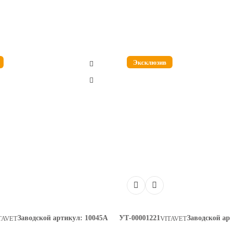
Эксклюзив
Заводской артикул:
10045А
УТ-00001221
Заводской а
TAVET
VITAVET