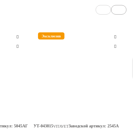
Эксклюзив
ртикул:
5045АГ
УТ-043815
Заводской артикул:
2545А
VITAVET