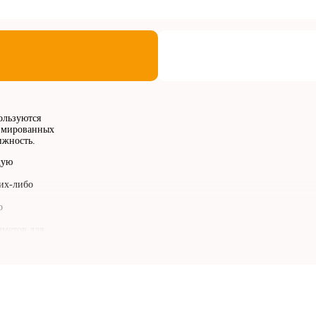
ользуются
авмированных
ижность.
щую
ких-либо
о
метов для
ных
.
зопасны для
.