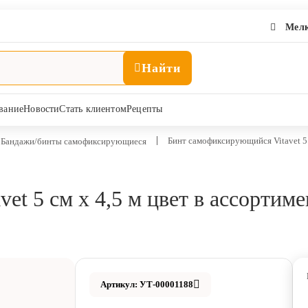
Мелк
Найти
вание
Новости
Стать клиентом
Рецепты
Бинт самофиксирующийся Vitavet 5 
Бандажи/бинты самофиксирующиеся
t 5 см х 4,5 м цвет в ассортиме
Артикул: УТ-00001188