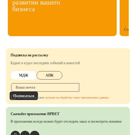
развитии вашего
бизнеса
Собст
Подписка на рассылку
Будьте в курсе последних событий и новостей
МДЖ
АПК
Подписаться
Я подтверждаю свое
согласие на обработку моих персональных данных
Скачайте приложение ЯРВЕТ
В приложении всегда можно будет отследить заказ
и посмотреть новинки