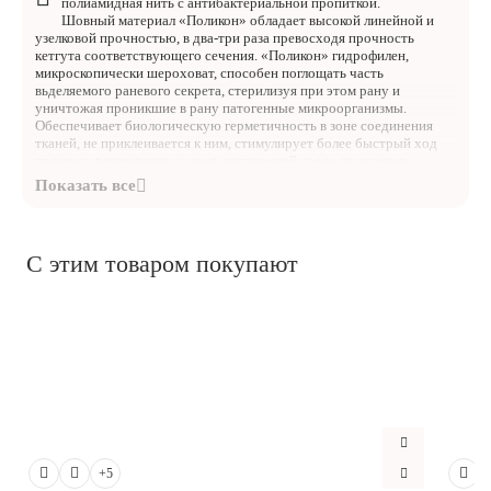
полиамидная нить с антибактериальной пропиткой.
Шовный материал «Поликон» обладает высокой линейной и
узелковой прочностью, в два-три раза превосходя прочность
кетгута соответствующего сечения. «Поликон» гидрофилен,
микроскопически шероховат, способен поглощать часть
вьделяемого раневого секрета, стерилизуя при этом рану и
уничтожая проникшие в рану патогенные микроорганизмы.
Обеспечивает биологическую герметичность в зоне соединения
тканей, не приклеивается к ним, стимулирует более быстрый ход
процесса регенерации даже в септической среде, поддается
воздействию протеолитических энзимов, абсорбируется в течение
длительного периода, после того как процессы заживления и
восстановления полностью закончены.
Применение нити «Поликон» значительно снижает частоту
послеоперационных гнойных осложнений. Данный материал
С этим товаром покупают
может применяться во всех случаях, когда показано применение как
рассасывающихся, так и не рассасывающихся хирургических
нитей.
Шовный материал «Поликон» выгодно отличается по цене от
других видов рассасывающихся и не рассасывающихся шовных
материалов предоставляя возможность выбора иглы в зависимости
от предпочтений хирурга, характера сшиваемых тканей и их
топографического расположения.
Основные свойства:
Биосовместимость — биологически инертен, практически не
вызывает тканевой реакции при абсорбции, не токсичен, не
+5
аллергенен.