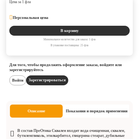
Цена за 1 фла
Персональная цена
В корзину
Минимальное количество для заказа: 1 фла
В упаковке поставщика: 25 фла
Для того, чтобы продолжить оформление заказа, войдите или
зарегистрируйтесь
Зарегистрироваться
Войти
Описание
Показания и порядок применения
В состав ПреОтика Сквален входит вода очищенная, сквален,
бутиленгликоль, этилкарбитол, глицерина стеарат, дубильные