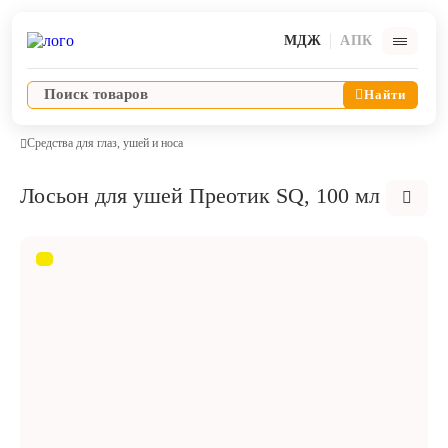
МДЖ
АПК
Найти
Средства для глаз, ушей и носа
Лосьон для ушей Преотик SQ, 100 мл
Ветпрепараты
Оборудование и оснащение ветеринарной клиники
Корма и лакомства
Дезинфекция, дератизация, дезинсекция
Косметика и гигиена