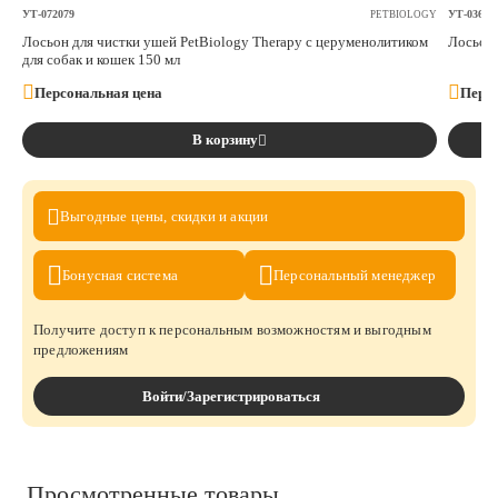
УТ-072079
УТ-03640
PETBIOLOGY
Лосьон для чистки ушей PetBiology Therapy с церуменолитиком
Лосьон 
для собак и кошек 150 мл
Персональная цена
Персо
В корзину
Выгодные цены,
скидки и акции
Бонусная
система
Персональный
менеджер
Получите доступ к персональным возможностям и выгодным
предложениям
Войти/Зарегистрироваться
Просмотренные товары