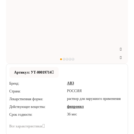
Аксессуары
Расходные материалы
Шовный материал
Хирургические инструменты
Артикул: УТ-00019714
АВЗ
Бренд:
РОССИЯ
Страна:
раствор для наружного применения
Лекарственная форма:
фипронил
Действующее вещества:
36 мес
Срок годности:
Все характеристики