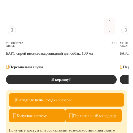
УТ-00019712
УТ-00019
АВЗ
AB766
AB728
БАРС спрей инсектоакарицидный для собак, 100 мл
БАРС, о
Персональная цена
Персо
В корзину
Выгодные цены,
скидки и акции
Бонусная
система
Персональный
менеджер
Получите доступ к персональным возможностям и выгодным