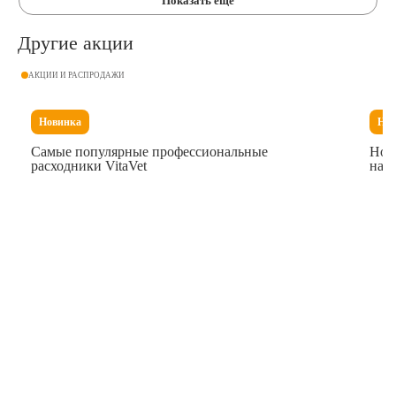
Показать еще
Другие акции
АКЦИИ И РАСПРОДАЖИ
Новинка
Нов
Самые популярные профессиональные
Нови
расходники VitaVet
нач