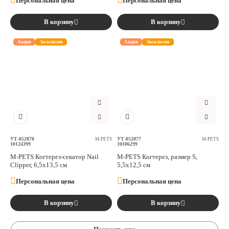
Персональная цена
Персональная цена
В корзину
В корзину
Акция
Эксклюзив
Акция
Эксклюзив
УТ-052878
УТ-052877
M-PETS
M-PETS
10124399
10106299
M-PETS Когтерез-секатор Nail
M-PETS Когтерез, размер S,
Clipper, 6,5x13,5 см
5,5x12,5 см
Персональная цена
Персональная цена
В корзину
В корзину