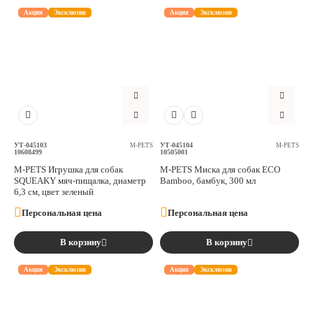
Акция
Эксклюзив
Акция
Эксклюзив
УТ-045103
УТ-045104
M-PETS
M-PETS
10608499
10505001
M-PETS Игрушка для собак
M-PETS Миска для собак ECO
SQUEAKY мяч-пищалка, диаметр
Bamboo, бамбук, 300 мл
6,3 см, цвет зеленый
Персональная цена
Персональная цена
В корзину
В корзину
Акция
Эксклюзив
Акция
Эксклюзив