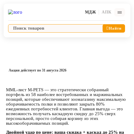
МДЖ
АПК
Найти
Акции
Лидеры продаж бренда M-PETS
Ветпрепараты
Акция действует по 31 августа 2026
Оборудование и оснащение ветеринарной клиники
MML-лист M-PETS
— это стратегически собранный
Корма и лакомства
портфель из 58 наиболее востребованных и маржинальных
позиций, которые обеспечивают зоомагазину максимальную
оборачиваемость полки и позволяют закрыть 80%
ежедневных потребностей клиентов. Главная выгода — это
Дезинфекция, дератизация, дезинсекция
возможность получать каскадную скидку до 25% сверх
персональной, просто собирая корзину из этих
высокооборачиваемых позиций.
Косметика и гигиена
Двойной удар по цене: ваша скидка + каскад до 25% на