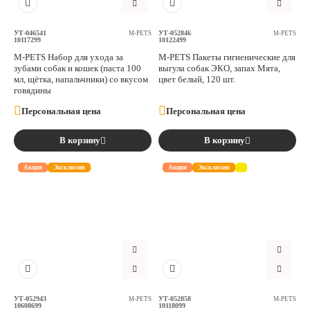
УТ-046541
УТ-052846
M-PETS
M-PETS
10117299
10122499
M-PETS Набор для ухода за
M-PETS Пакеты гигиенические для
зубами собак и кошек (паста 100
выгула собак ЭКО, запах Мята,
мл, щётка, напальчники) со вкусом
цвет белый, 120 шт.
говядины
Персональная цена
Персональная цена
В корзину
В корзину
Акция
Эксклюзив
Акция
Эксклюзив
УТ-052943
УТ-052858
M-PETS
M-PETS
10608699
10118099