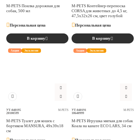
M-PETS Поилка дорожная для
M-PETS Контейнер-переноска
собак, 500 мл
CORSA для животных до 4,5 кг,
47,5x32x26 см, цвет голубой
Персональная цена
Персональная цена
В корзину
В корзину
Акция
Эксклюзив
Акция
Эксклюзив
УТ-040195
УТ-040191
M-PETS
M-PETS
20100599
10640999
M-PETS Туалет для кошек с
M-PETS Игрушка мягкая для собак
бортиком MANSURA, 49x39x18
Коала на канате ECO LARS, 34 см
см