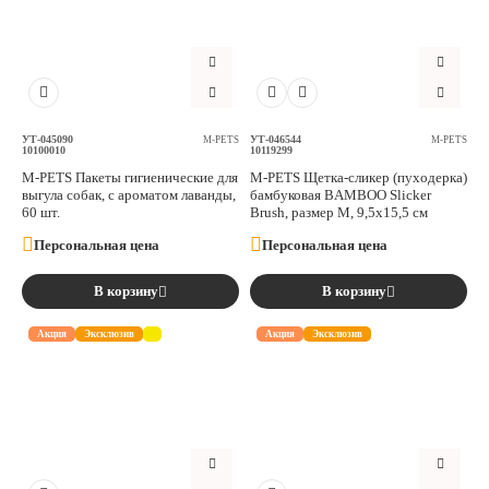
УТ-045090
УТ-046544
M-PETS
M-PETS
10100010
10119299
M-PETS Пакеты гигиенические для
M-PETS Щетка-сликер (пуходерка)
выгула собак, с ароматом лаванды,
бамбуковая BAMBOO Slicker
60 шт.
Brush, размер М, 9,5x15,5 см
Персональная цена
Персональная цена
В корзину
В корзину
Акция
Эксклюзив
Акция
Эксклюзив