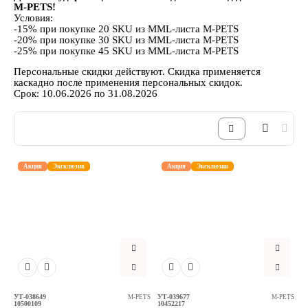
M-PETS!
Аксессуары
Условия:
-15% при покупке 20 SKU из MML-листа M-PETS
-20% при покупке 30 SKU из MML-листа M-PETS
-25% при покупке 45 SKU из MML-листа M-PETS
Расходные материалы
Персональные скидки действуют. Скидка применяется
каскадно после применения персональных скидок.
Шовный материал
Срок: 10.06.2026 по 31.08.2026
Хирургические инструменты
Акция
Эксклюзив
Акция
Эксклюзив
УТ-038649
УТ-039677
M-PETS
M-PETS
10500109
10452217