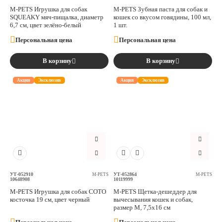
M-PETS Игрушка для собак
M-PETS Зубная паста для собак и
SQUEAKY мяч-пищалка, диаметр
кошек со вкусом говядины, 100 мл,
6,7 см, цвет зелёно-белый
1 шт.
Персональная цена
Персональная цена
В корзину
В корзину
Акция
Эксклюзив
Акция
Эксклюзив
УТ-052910
УТ-052864
M-PETS
M-PETS
10648908
10119999
M-PETS Игрушка для собак СОТО
M-PETS Щетка-дешеддер для
косточка 19 см, цвет черный
вычесывания кошек и собак,
размер M, 7,5x16 см