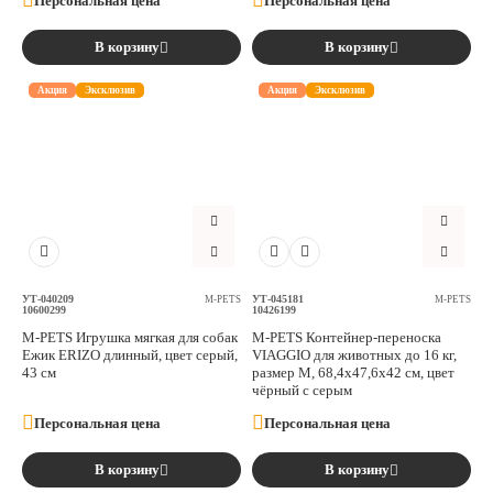
Персональная цена
Персональная цена
В корзину
В корзину
Акция
Эксклюзив
Акция
Эксклюзив
УТ-040209
УТ-045181
M-PETS
M-PETS
10600299
10426199
M-PETS Игрушка мягкая для собак
M-PETS Контейнер-переноска
Ежик ERIZO длинный, цвет серый,
VIAGGIO для животных до 16 кг,
43 см
размер M, 68,4x47,6x42 см, цвет
чёрный с серым
Персональная цена
Персональная цена
В корзину
В корзину