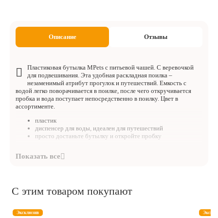
Описание
Отзывы
Пластиковая бутылка MPets с питьевой чашей. С веревочкой
для подвешивания. Эта удобная раскладная поилка –
незаменимый атрибут прогулок и путешествий. Емкость с
водой легко поворачивается в поилке, после чего откручивается
пробка и вода поступает непосредственно в поилку. Цвет в
ассортименте.
пластик
диспенсер для воды, идеален для путешествий
просто достаньте бутылку и откройте пробку
Объем:
500 мл.
С этим товаром покупают
Эксклюзив
Эксклю