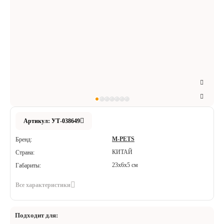
Аксессуары
Расходные материалы
Шовный материал
Хирургические инструменты
Артикул: УТ-038649
M-PETS
Бренд:
КИТАЙ
Страна:
23х6х5 см
Габариты:
Все характеристики
Подходит для: