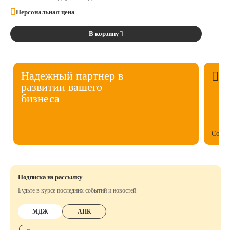
Персональная цена
В корзину
Надежный партнер в
развитии вашего
бизнеса
Собст
Подписка на рассылку
Будьте в курсе последних событий и новостей
МДЖ
АПК