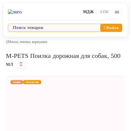
МДЖ
АПК
Найти
Миски, поилки, кормушки
M-PETS Поилка дорожная для собак, 500
Ветпрепараты
мл
Оборудование и оснащение ветеринарной клиники
Акция
Эксклюзив
Корма и лакомства
Дезинфекция, дератизация, дезинсекция
Косметика и гигиена