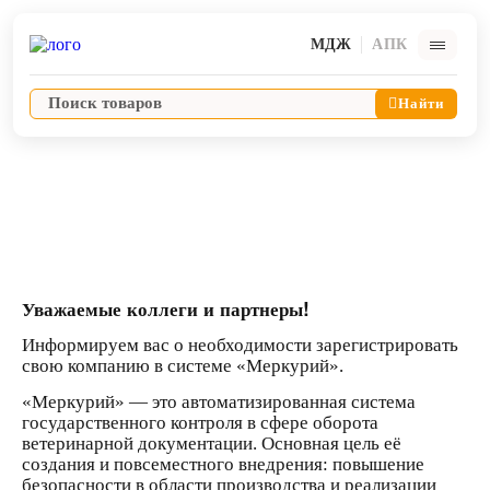
МДЖ
АПК
Найти
Акции
Важная информация о системе
«Меркурий»!
Ветпрепараты
Оборудование и оснащение ветеринарной клиники
Уважаемые коллеги и партнеры!
Корма и лакомства
Информируем вас о необходимости зарегистрировать
свою компанию в системе
«Меркурий».
Дезинфекция, дератизация, дезинсекция
«Меркурий» — это автоматизированная система
государственного контроля в сфере оборота
ветеринарной документации. Основная цель её
Косметика и гигиена
создания и повсеместного внедрения: повышение
безопасности в области производства и реализации