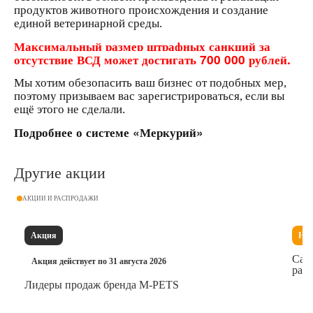
продуктов животного происхождения и создание
Аксессуары
единой ветеринарной среды.
Максимальный размер
штрафных санкций за
Расходные материалы
отсутствие ВСД может достигать
700 000 рублей.
Мы хотим обезопасить ваш бизнес от подобных мер,
Шовный материал
поэтому призываем вас зарегистрироваться, если вы
ещё этого не сделали.
Подробнее о системе «Меркурий»
Хирургические инструменты
Другие акции
АКЦИИ И РАСПРОДАЖИ
Акция
Нов
Сам
Акция действует по 31 августа 2026
расх
Лидеры продаж бренда M-PETS