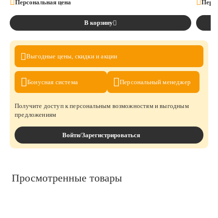
Персональная цена
Персо
В корзину
Выгодные цены,
скидки и акции
Бонусная
система
Персональный
менеджер
Получите доступ к персональным возможностям и выгодным
предложениям
Войти/Зарегистрироваться
Просмотренные товары