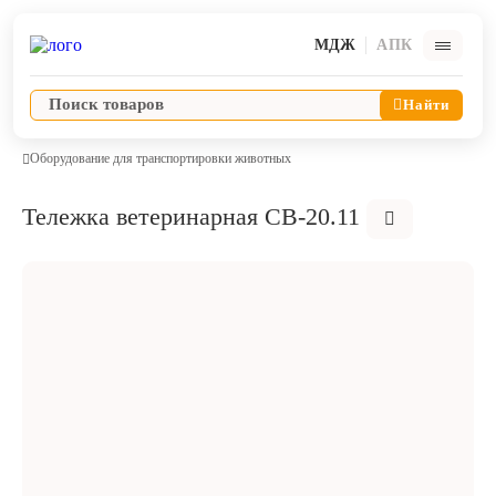
МДЖ
АПК
Найти
Оборудование для транспортировки животных
Тележка ветеринарная СВ-20.11
Ветпрепараты
Оборудование и оснащение ветеринарной клиники
Корма и лакомства
Дезинфекция, дератизация, дезинсекция
Косметика и гигиена