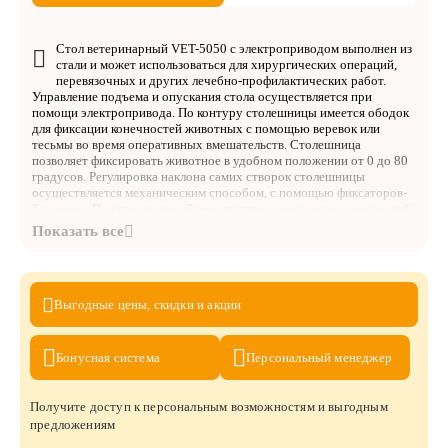
Стол ветеринарный VET-
5050 с электроприводом выполнен из
стали и может использоваться для хирургических операций,
перевязочных и других лечебно-профилактических работ.
Управление подъема и опускания стола осуществляется при
помощи электропривода. По контуру столешницы имеется ободок
для фиксации конечностей животных с помощью веревок или
тесьмы во время оперативных вмешательств. Столешница
позволяет фиксировать животное в удобном положении от 0 до 80
градусов. Регулировка наклона самих створок столешницы
осуществляется механическим способом, с помощью фиксаторов-
барашков. Под столешницей, между створками, расположен желоб
для слива отходов, изготовленный из нержавеющей стали и
прямоугольный лоток для сбора жидкостей. Лоток легко
вынимается из пазов для опорожнения и очистки. Ножки стола
имеют регулируемые опоры.
Выгодные цены,
скидки и акции
Характеристики:
Длина столешницы, мм: 1300
Бонусная
система
Персональный
менеджер
Ширина столешницы, мм: 600
Получите доступ к персональным возможностям и выгодным
Высота стола, мм: 600 - 1000
предложениям
Вес стола, кг: ~ 56