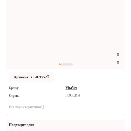
Аксессуары
Расходные материалы
Шовный материал
Хирургические инструменты
Артикул: УТ-071952
VitaVet
Бренд:
РОССИЯ
Страна:
Все характеристики
Подходит для: