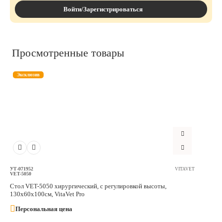
Войти/Зарегистрироваться
Максимально допустимая нагрузка, не более, кг: 100
Материал столешницы: Нержавеющая сталь
Материал каркаса: Металл, покрытый порошковой эмалью
Просмотренные товары
Управление электроприводом: Ножное (педаль)
Потребляемая мощность: 200 Вт / ~ 1 А
Эксклюзив
УТ-071952
VITAVET
VET-5050
Стол VET-5050 хирургический, с регулировкой высоты,
130х60х100см, VitaVet Pro
Персональная цена