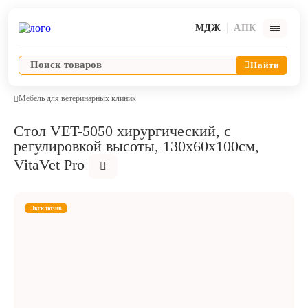
МДЖ
АПК
Найти
Мебель для ветеринарных клиник
Стол VET-5050 хирургический, с
Ветпрепараты
регулировкой высоты, 130х60х100см,
VitaVet Pro
Оборудование и оснащение ветеринарной клиники
Эксклюзив
Корма и лакомства
Дезинфекция, дератизация, дезинсекция
Косметика и гигиена