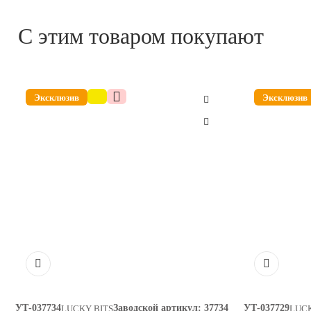
С этим товаром покупают
Эксклюзив
Эксклюзив
УТ-037734
Заводской артикул:
37734
УТ-037729
LUCKY BITS
LUCK