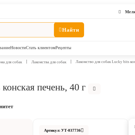
Мелк
Найти
вание
Новости
Стать клиентом
Рецепты
Лакомство для собак Lucky bits кон
ма для собак
Лакомства для собак
 конская печень, 40 г
нитет
Артикул: УТ-037736