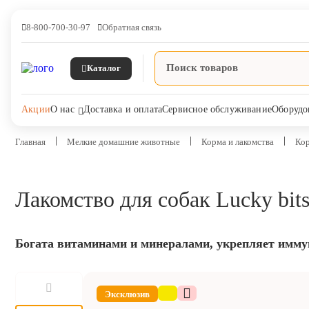
8-800-700-30-97
Обратная связь
Каталог
Акции
О нас
Доставка и оплата
Сервисное обслуживание
Оборудо
Главная
Мелкие домашние животные
Корма и лакомства
Кор
Лакомство для собак Lucky bits
Ветпрепараты
Оборудование и оснащение
ветеринарной клиники
Богата витаминами и минералами, укрепляет имму
Корма и лакомства
Эксклюзив
Дезинфекция, дератизация,