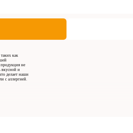
 таких как
ашей
 продукция не
ь вкусной и
что делает наши
ли с аллергией.