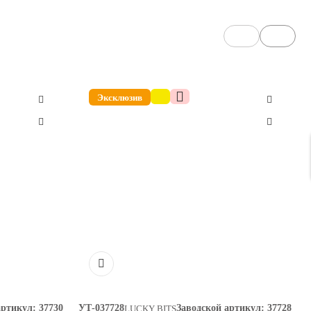
Эксклюзив
артикул:
37730
УТ-037728
Заводской артикул:
37728
LUCKY BITS