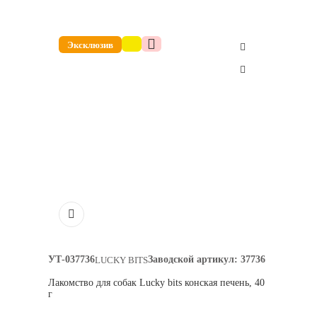
Эксклюзив
УТ-037736
Заводской артикул:
37736
LUCKY BITS
Лакомство для собак Lucky bits конская печень, 40
г