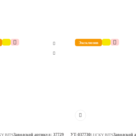
Эксклюзив
Заводской артикул:
37729
УТ-037730
Заводской 
Y BITS
LUCKY BITS