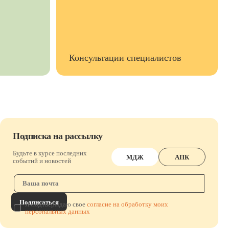
Консультации специалистов
Подписка на рассылку
Будьте в курсе последних
МДЖ
АПК
событий и новостей
Подписаться
Я подтверждаю свое
согласие на обработку моих
персональных данных