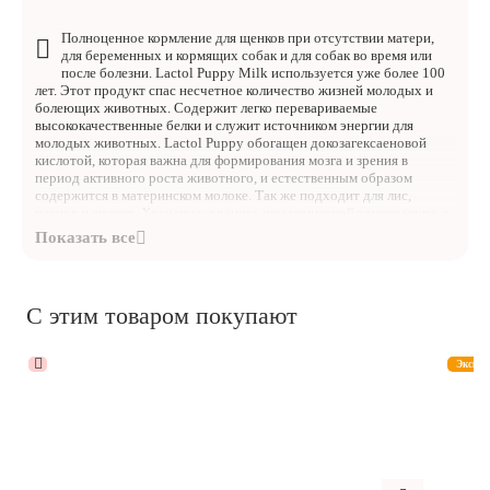
Полноценное кормление для щенков при отсутствии матери,
для беременных и кормящих собак и для собак во время или
после болезни. Lactol Puppy Milk используется уже более 100
лет. Этот продукт спас несчетное количество жизней молодых и
болеющих животных. Содержит легко перевариваемые
высококачественные белки и служит источником энергии для
молодых животных. Lactol Puppy обогащен докозагексаеновой
кислотой, которая важна для формирования мозга и зрения в
период активного роста животного, и естественным образом
содержится в материнском молоке. Так же подходит для лис,
песцов и енотов. Хранение: хранить при комнатной температуре, в
плотно закрытой оригинальной упаковке, в сухом прохладном и
защищенном от света месте, недоступном для детей. После
вскрытия упаковки рекомендуется использовать сухую молочную
смесь в течение 3 месяцев. Только для животных. Не содержит
ГМО.
С этим товаром покупают
Состав: молоко и молочные продукты, жиры, минералы.
Эксклю
Анализ: протеин 24%, клетчатка 0%, жиры 24%, зола 7%, влага
3,5%, кальций 0,8%, фосфор 0,7%, натрий 0,5%, магний 0,16%,
калий 1,5%, докозагексаеновая кислота (DHA) 0,1%, лактоза 42%,
омега-3 жирные кислоты 0,1%