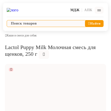
МДЖ
АПК
Найти
Каши и смеси для собак
Lactol Puppy Milk Молочная смесь для
Ветпрепараты
щенков, 250 г
Оборудование и оснащение ветеринарной клиники
Корма и лакомства
Дезинфекция, дератизация, дезинсекция
Косметика и гигиена