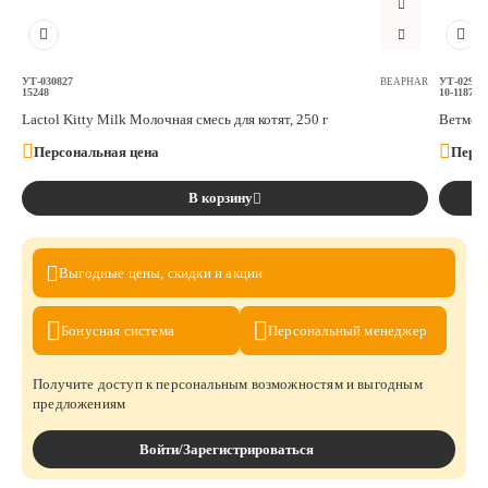
УТ-030827
УТ-02997
BEAPHAR
15248
10-118798
Lactol Kitty Milk Молочная смесь для котят, 250 г
Ветмеди
Персональная цена
Персо
В корзину
Выгодные цены,
скидки и акции
Бонусная
система
Персональный
менеджер
Получите доступ к персональным возможностям и выгодным
предложениям
Войти/Зарегистрироваться