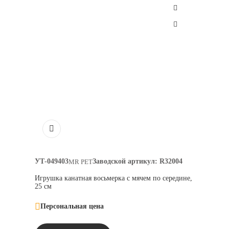
УТ-049403
Заводской артикул:
R32004
MR PET
Игрушка канатная восьмерка с мячем по середине,
25 см
Персональная цена