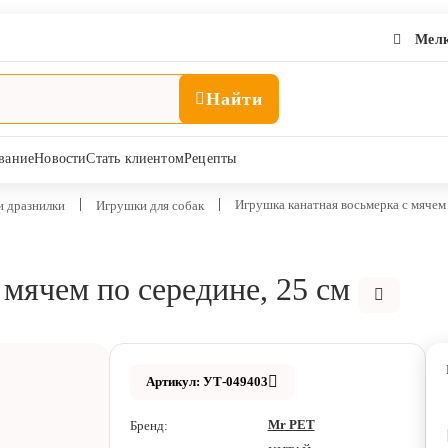
Мелк
Найти
вание
Новости
Стать клиентом
Рецепты
Игрушка канатная восьмерка с мячем 
и дразнилки
Игрушки для собак
мячем по середине, 25 см
Артикул: УТ-049403
Mr PET
Бренд: