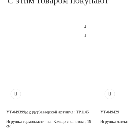
С этим товаром покупают
УТ-049399
Заводской артикул:
TP1145
УТ-049429
MR PET
Игрушка термопластичная Кольцо с канатом , 19
Игрушка латексн
см