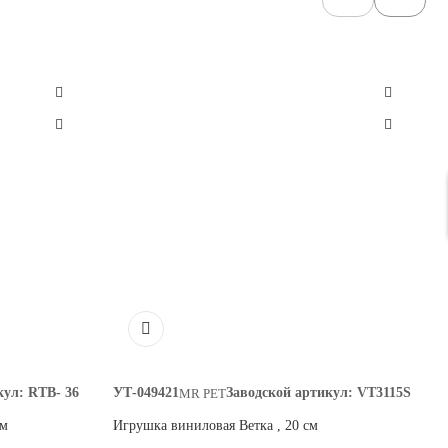
кул:
RTB- 36
УТ-049421
Заводской артикул:
VT3115S
MR PET
см
Игрушка виниловая Ветка , 20 см