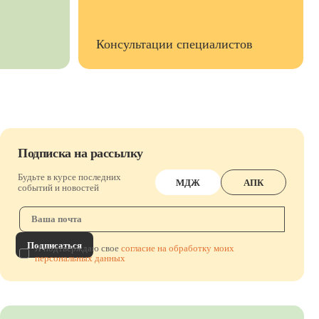
Консультации специалистов
Подписка на рассылку
Будьте в курсе последних
МДЖ
АПК
событий и новостей
Подписаться
Я подтверждаю свое
согласие на обработку моих
персональных данных