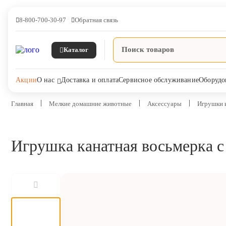
8-800-700-30-97
Обратная связь
Каталог
Акции
О нас
Доставка и оплата
Сервисное обслуживание
Оборудо
Главная
Мелкие домашние животные
Аксессуары
Игрушки 
Игрушка канатная восьмерка с 
Ветпрепараты
Оборудование и оснащение
ветеринарной клиники
Корма и лакомства
Дезинфекция, дератизация,