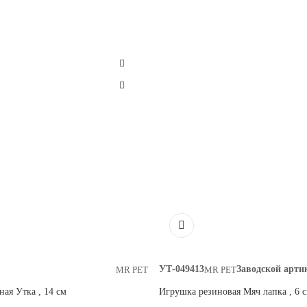
УТ-049413
Заводской арти
MR PET
MR PET
ая Утка , 14 см
Игрушка резиновая Мяч лапка , 6 