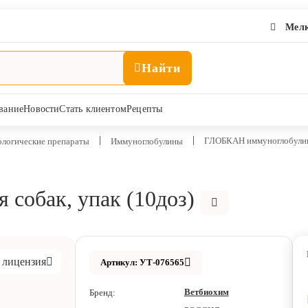
Мелк
Найти
вание
Новости
Стать клиентом
Рецепты
ГЛОБКАН иммуноглобулин д
логические препараты
Иммуноглобулины
собак, упак (10доз)
 лицензия
Артикул: УТ-076565
Ветбиохим
Бренд: