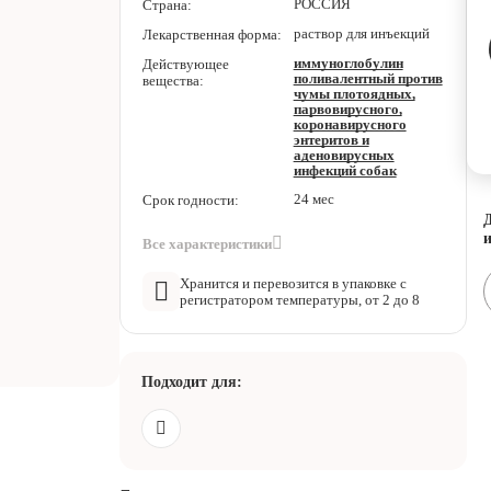
РОССИЯ
Страна:
раствор для инъекций
Лекарственная форма:
иммуноглобулин
Действующее
поливалентный против
вещества:
чумы плотоядных,
парвовирусного,
коронавирусного
энтеритов и
аденовирусных
инфекций собак
24 мес
Срок годности:
Д
и
Все характеристики
Хранится и перевозится в упаковке с
регистратором температуры, от 2 до 8
Подходит для: