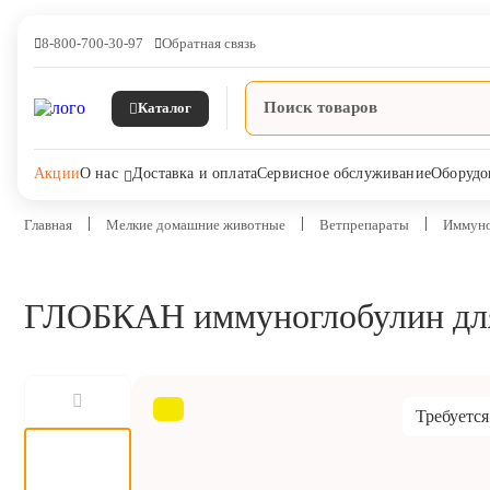
8-800-700-30-97
Обратная связь
Каталог
Акции
О нас
Доставка и оплата
Сервисное обслуживание
Оборудо
Главная
Мелкие домашние животные
Ветпрепараты
Иммуно
ГЛОБКАН иммуноглобулин для 
Ветпрепараты
Оборудование и оснащение
ветеринарной клиники
Требуется
Корма и лакомства
Дезинфекция, дератизация,