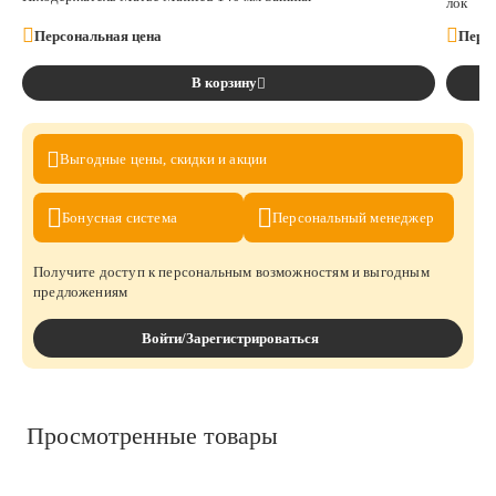
лок
Персональная цена
Персо
В корзину
Выгодные цены,
скидки и акции
Бонусная
система
Персональный
менеджер
Получите доступ к персональным возможностям и выгодным
предложениям
Войти/Зарегистрироваться
Просмотренные товары