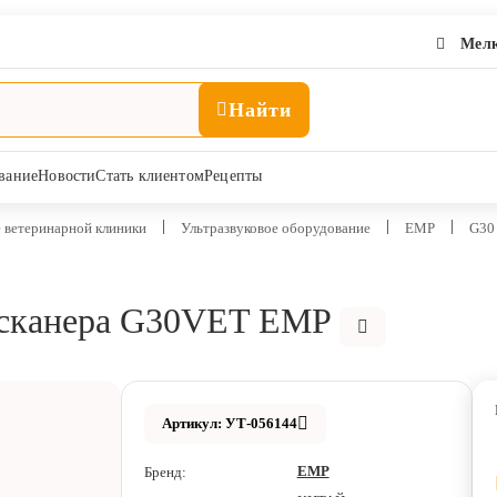
Мелк
Найти
вание
Новости
Стать клиентом
Рецепты
 ветеринарной клиники
Ультразвуковое оборудование
EMP
G30
 сканера G30VET EMP
Артикул: УТ-056144
EMP
Бренд: