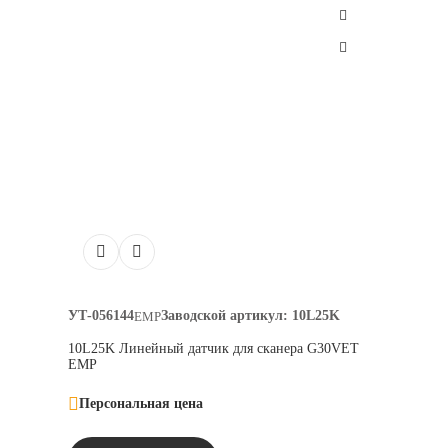
УТ-056144
Заводской артикул:
10L25K
EMP
10L25K Линейный датчик для сканера G30VET
EMP
Персональная цена