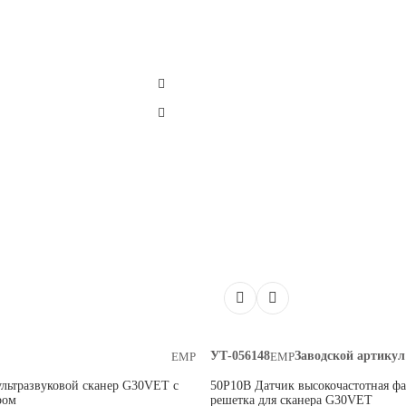
УТ-056148
Заводской артикул
EMP
EMP
льтразвуковой сканер G30VET с
50P10B Датчик высокочастотная ф
ром
решетка для сканера G30VET