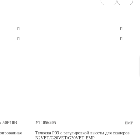
:
50P10B
УТ-056205
EMP
азированная
Тележка P03 с регулировкой высоты для сканеров
N2VET/G20VET/G30VET EMP