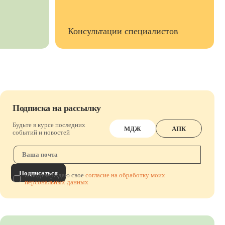
Консультации специалистов
Подписка на рассылку
Будьте в курсе последних
МДЖ
АПК
событий и новостей
Подписаться
Я подтверждаю свое
согласие на обработку моих
персональных данных