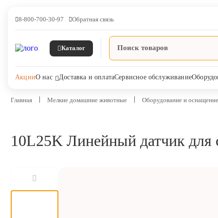
8-800-700-30-97
Обратная связь
Каталог
Акции
О нас
Доставка и оплата
Сервисное обслуживание
Оборудо
Главная
Мелкие домашние животные
Оборудование и оснащение
10L25K Линейный датчик для
Ветпрепараты
Оборудование и оснащение
ветеринарной клиники
Корма и лакомства
Дезинфекция, дератизация,