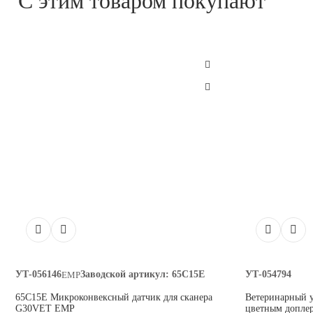
С этим товаром покупают
УТ-056146
Заводской артикул:
65C15E
УТ-054794
EMP
65C15E Микроконвексный датчик для сканера
Ветеринарный у
G30VET EMP
цветным допле