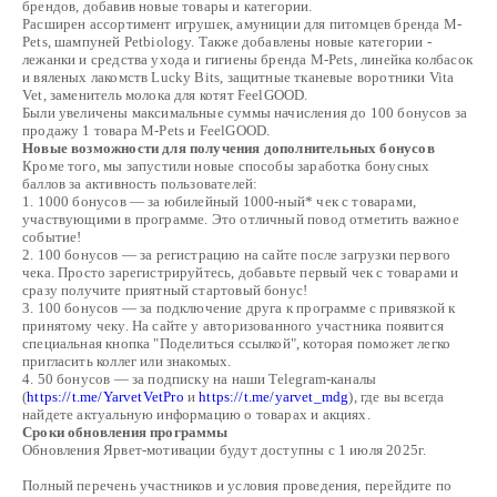
брендов, добавив новые товары и категории.
Расширен ассортимент игрушек, амуниции для питомцев бренда M-
Pets, шампуней Petbiology. Также добавлены новые категории -
лежанки и средства ухода и гигиены бренда M-Pets, линейка колбасок
и вяленых лакомств Lucky Bits, защитные тканевые воротники Vita
Vet, заменитель молока для котят FeelGOOD.
Были увеличены максимальные суммы начисления до 100 бонусов за
продажу 1 товара M-Pets и FeelGOOD.
Новые возможности для получения дополнительных бонусов
Кроме того, мы запустили новые способы заработка бонусных
баллов за активность пользователей:
1. 1000 бонусов — за юбилейный 1000-ный* чек с товарами,
участвующими в программе. Это отличный повод отметить важное
событие!
2. 100 бонусов — за регистрацию на сайте после загрузки первого
чека. Просто зарегистрируйтесь, добавьте первый чек с товарами и
сразу получите приятный стартовый бонус!
3. 100 бонусов — за подключение друга к программе с привязкой к
принятому чеку. На сайте у авторизованного участника появится
специальная кнопка "Поделиться ссылкой", которая поможет легко
пригласить коллег или знакомых.
4. 50 бонусов — за подписку на наши Telegram-каналы
(
https://t.me/YarvetVetPro
и
https://t.me/yarvet_mdg
), где вы всегда
найдете актуальную информацию о товарах и акциях.
Сроки обновления программы
Обновления Ярвет-мотивации будут доступны с 1 июля 2025г.
Полный перечень участников и условия проведения, перейдите по