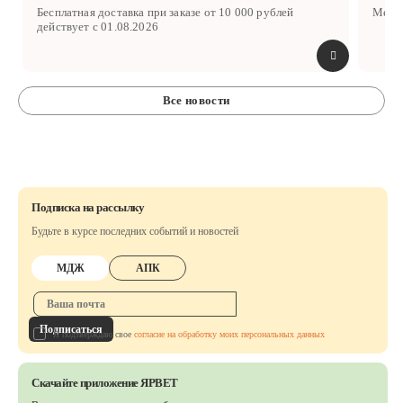
Бесплатная доставка при заказе от 10 000 рублей
Межд
действует с 01.08.2026
Все новости
Подписка на рассылку
Будьте в курсе последних событий и новостей
МДЖ
АПК
Подписаться
Я подтверждаю свое
согласие на обработку моих персональных данных
Скачайте приложение ЯРВЕТ