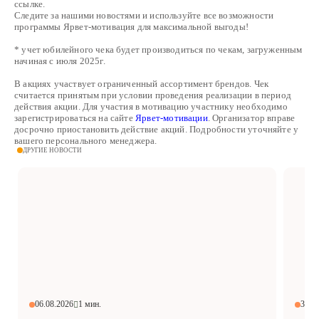
ссылке.
Следите за нашими новостями и используйте все возможности
программы Ярвет-мотивация для максимальной выгоды!
* учет юбилейного чека будет производиться по чекам, загруженным
начиная с июля 2025г.
В акциях участвует ограниченный ассортимент брендов. Чек
считается принятым при условии проведения реализации в период
действия акции. Для участия в мотивацию участнику необходимо
зарегистрироваться на сайте
Ярвет-мотивации
. Организатор вправе
досрочно приостановить действие акций. Подробности уточняйте у
вашего персонального менеджера.
ДРУГИЕ НОВОСТИ
06.08.2026
1 мин.
30.0