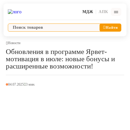
МДЖ
АПК
Найти
Новости
Обновления в программе Ярвет-
мотивация в июле: новые бонусы и
Ветпрепараты
расширенные возможности!
Оборудование и оснащение ветеринарной клиники
04.07.2025
3 мин.
Корма и лакомства
Дезинфекция, дератизация, дезинсекция
Косметика и гигиена