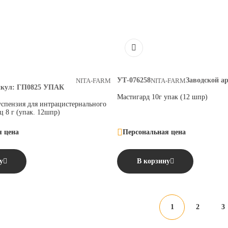
УТ-076258
Заводской а
NITA-FARM
NITA-FARM
икул:
ГП0825 УПАК
Мастигард 10г упак (12 шпр)
спензия для интрацистернального
ц 8 г (упак. 12шпр)
я цена
Персональная цена
у
В корзину
1
2
3