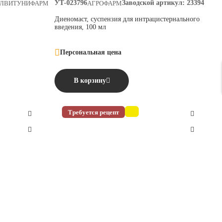
УТ-023796
Заводской артикул:
23394
ЕЛВИТУНИФАРМ
АГРОФАРМ
Диеномаст, суспензия для интрацистернального
введения, 100 мл
Персональная цена
В корзину
Требуется рецепт