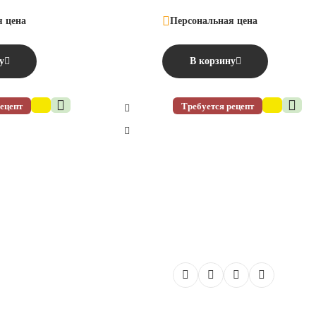
я цена
Персональная цена
у
В корзину
ецепт
Требуется рецепт