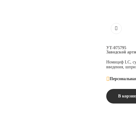
УТ-075795
Заводской арт
Номицеф LC, су
введения, шпри
Персональна
В корзин