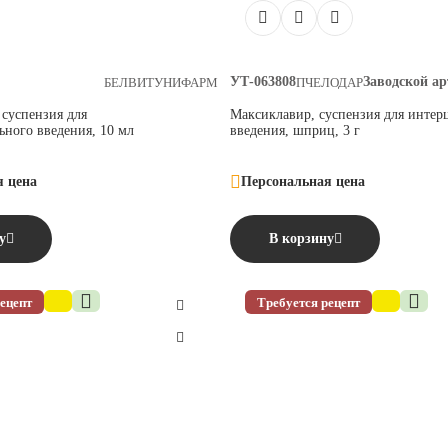
УТ-063808
Заводской ар
БЕЛВИТУНИФАРМ
ПЧЕЛОДАР
суспензия для
Максиклавир, суспензия для интер
ьного введения, 10 мл
введения, шприц, 3 г
я цена
Персональная цена
у
В корзину
ецепт
Требуется рецепт