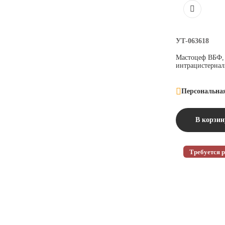
УТ-063618
Мастоцеф ВБФ, 
интрацистернал
Персональна
В корзин
Требуется р