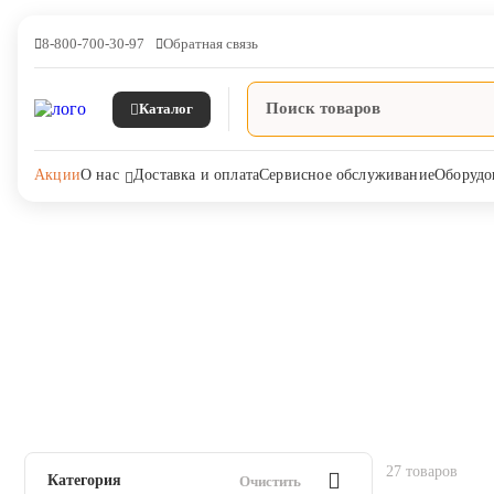
8-800-700-30-97
Обратная связь
Каталог
Акции
О нас
Доставка и оплата
Сервисное обслуживание
Оборудо
Главная
Агропромышленный комплекс
Ветпрепараты
Лечен
В период лактации
Ветпрепараты
Каталог В период лактации в Интернет-магазине ЯРВЕТ
Оборудование и оснащение
ветеринарной клиники
Корма и лакомства
27 товаров
Категория
Очистить
Дезинфекция, дератизация,