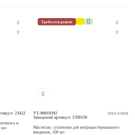
Требуется рецепт
ртикул:
23422
УТ-00019392
NITA-FARM
Заводской артикул:
ГП0150
аточного и
Мастисан, суспензия для интрацистернального
0 мл
введения, 100 мл