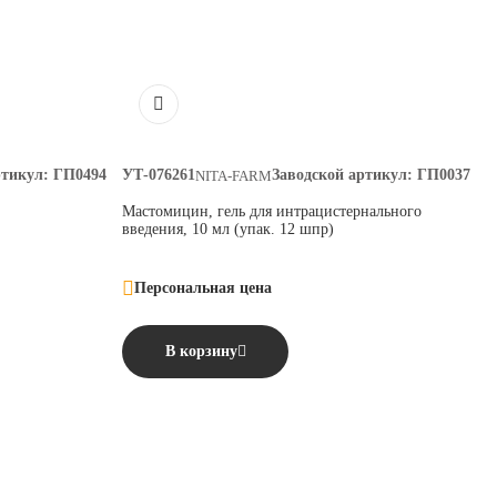
ртикул:
ГП0494
УТ-076261
Заводской артикул:
ГП0037
NITA-FARM
Мастомицин, гель для интрацистернального
введения, 10 мл (упак. 12 шпр)
Персональная цена
В корзину