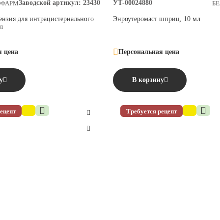
Заводской артикул:
23430
УТ-00024880
ОФАРМ
Б
пензия для интрацистернального
Энроутеромаст шприц, 10 мл
л
я цена
Персональная цена
у
В корзину
ецепт
Требуется рецепт