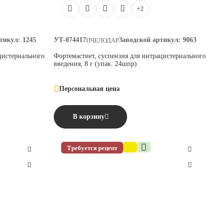
+2
тикул:
1245
УТ-074417
Заводской артикул:
9063
ПЧЕЛОДАР
цистернального
Фортемастиет, суспензия для интрацистернального
введения, 8 г (упак. 24шпр)
Персональная цена
В корзину
Требуется рецепт