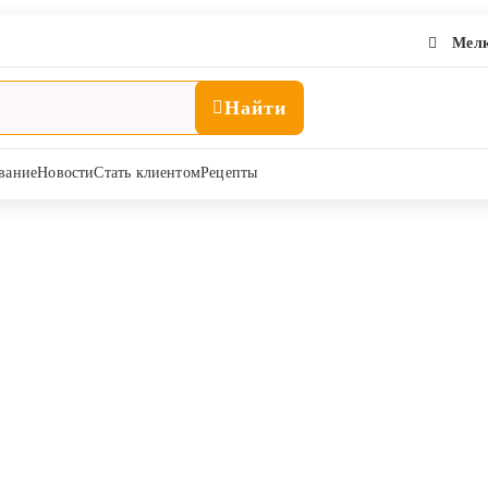
Мелк
Найти
вание
Новости
Стать клиентом
Рецепты
В период лактации
ие и профилактика мастита