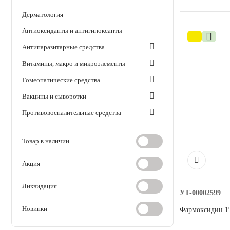
дезинсекция
Дерматология
Косметика и гигиена
Антиоксиданты и антигипоксанты
Антипаразитарные средства
Аксессуары
Витамины, макро и микроэлементы
Гомеопатические средства
Расходные материалы
Вакцины и сыворотки
Шовный материал
Противовоспалительные средства
Противоопухолевые средства
Хирургические инструменты
Товар в наличии
Лечение опорно-двигательного аппарата
Лечение репродуктивного тракта,
Акция
синхронизация
Средства, влияющие на ЦНС
Ликвидация
УТ-00002599
Лечение глаз
Новинки
Фармоксидин 1%
Метаболические средства