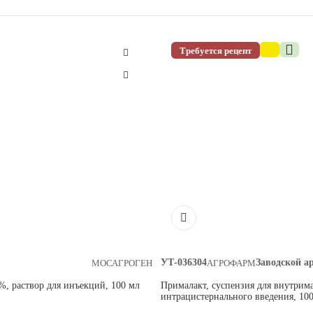
Требуется рецепт
УТ-036304
Заводской а
МОСАГРОГЕН
АГРОФАРМ
, раствор для инъекций, 100 мл
Прималакт, суспензия для внутрим
интрацистернального введения, 10