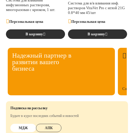
Система для вливания
Система для в/в вливания инф.
инфузионных растворовя,
растворов VitaVet Pro с иглой 21G
многоразовая с крюком, 1 шт.
0.8*40 мм 45/шт
Персональная цена
Персональная цена
В корзину
В корзину
Надежный партнер в
развитии вашего
бизнеса
Собст
Подписка на рассылку
Будьте в курсе последних событий и новостей
МДЖ
АПК