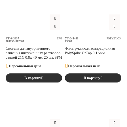
Аксессуары
Расходные материалы
Шовный материал
УТ-043837
УТ-044446
SFM
POLYIFLON
4036534002087
13068
Система для внутривенного
Фильтр-канюля аспирационная
Хирургические инструменты
вливания инфузионных растворов
PolySpike-GrCap 0,1 мкм
с иглой 21G 0.8х 40 мм, 25 шт, SFM
Персональная цена
Персональная цена
В корзину
В корзину