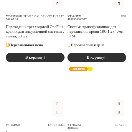
УТ-037988
УТ-045573
ILIFE MEDICAL DEVICES PVT. LTD
SFM
902.07.10
4036534000977
Переходник трехходовой OnePlus
Система трансфузионная для
краник для инфузионной системы ,
переливания крови 18G 1,2х40мм
синий, 50 шт.
SFM
Персональная цена
Персональная цена
В корзину
В корзину
Эксклюзив
УТ-051978
УТ-065364
БИОВИТЕКС
VITAVET
8888555